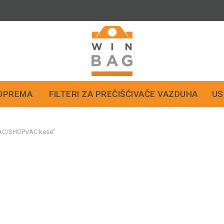
OPREMA
FILTERI ZA PREČIŠĆIVAČE VAZDUHA
US
AC/SHOPVAC kese“