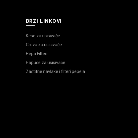
BRZI LINKOVI
Kese za usisivače
Creva za usisivače
Hepa Filteri
Papuče za usisivače
Zaštitne navlake i filteri pepela