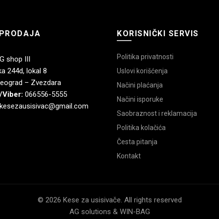
PRODAJA
KORISNIČKI SERVIS
Politika privatnosti
 shop III
a 244d, lokal 8
Uslovi korišćenja
eograd – Zvezdara
Načini plaćanja
/Viber:
066556-5555
Načini isporuke
kesezausisivac@gmail.com
Saobraznost i reklamacija
Politika kolačića
Česta pitanja
Kontakt
© 2026 Kese za usisivače. All rights reserved
AG solutions & WIN-BAG