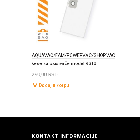
AQUAVAC/FAM/POWERVAC/SHOPVAC
kese za usisivače model R310
290,00
RSD
Dodaj u korpu
KONTAKT INFORMACIJE