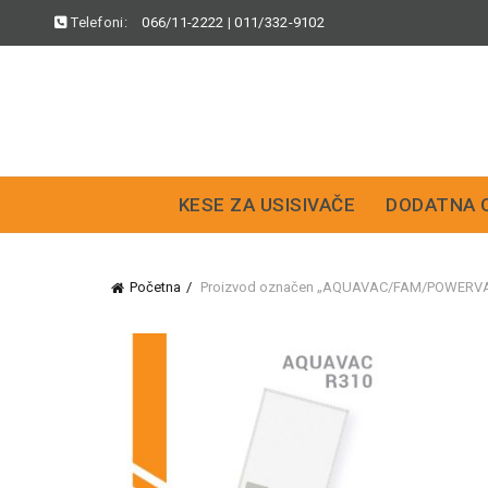
Telefoni:
066/11-2222
|
011/332-9102
KESE ZA USISIVAČE
DODATNA 
Početna
Proizvod označen „AQUAVAC/FAM/POWERV