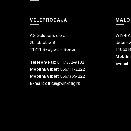
VELEPRODAJA
MALO
AG Solutions d.o.o.
WIN-BAG
20. oktobra 8
Ustaničk
11211 Beograd – Borča
11050 B
Mobilni
Telefon/Fax:
011/332-9102
E-mail:
Mobilni/Viber:
066/11-2222
Mobilni/Viber:
066/355-222
E-mail:
office@win-bag.rs