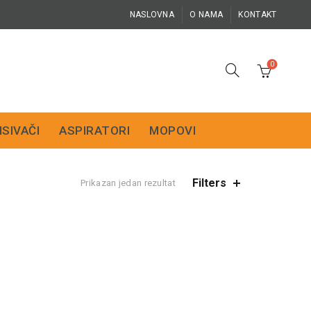
NASLOVNA
O NAMA
KONTAKT
0
ISIVAČI
ASPIRATORI
MOPOVI
Filters
Prikazan jedan rezultat