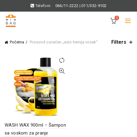
Telefoni:
066/11-2222
|
011/332-9102
0
Filters
Početna
Proizvod označen „auto hemija vosak“
WASH WAX 900ml – Šampon
sa voskom za pranje