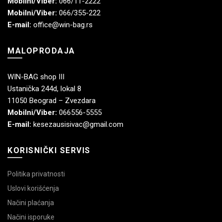
Mobilni/Viber:
066/11-2222
Mobilni/Viber:
066/355-222
E-mail:
office@win-bag.rs
MALOPRODAJA
WIN-BAG shop III
Ustanička 244d, lokal 8
11050 Beograd – Zvezdara
Mobilni/Viber:
066556-5555
E-mail:
kesezausisivac@gmail.com
KORISNIČKI SERVIS
Politika privatnosti
Uslovi korišćenja
Načini plaćanja
Načini isporuke