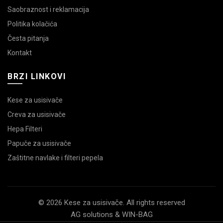
Saobraznost i reklamacija
Politika kolačića
Česta pitanja
Kontakt
BRZI LINKOVI
Kese za usisivače
Creva za usisivače
Hepa Filteri
Papuče za usisivače
Zaštitne navlake i filteri pepela
© 2026 Kese za usisivače. All rights reserved
AG solutions & WIN-BAG