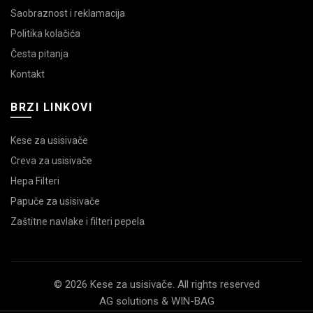
Saobraznost i reklamacija
Politika kolačića
Česta pitanja
Kontakt
BRZI LINKOVI
Kese za usisivače
Creva za usisivače
Hepa Filteri
Papuče za usisivače
Zaštitne navlake i filteri pepela
© 2026 Kese za usisivače. All rights reserved
AG solutions & WIN-BAG