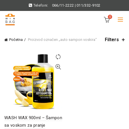
Telefoni:
066/11-2222
|
011/332-9102
0
Filters
Početna
Proizvod označen „auto sampon voskira“
WASH WAX 900ml – Šampon
sa voskom za pranje