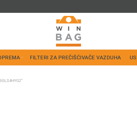
OPREMA
FILTERI ZA PREČIŠĆIVAČE VAZDUHA
US
m BGLS4HYG2“