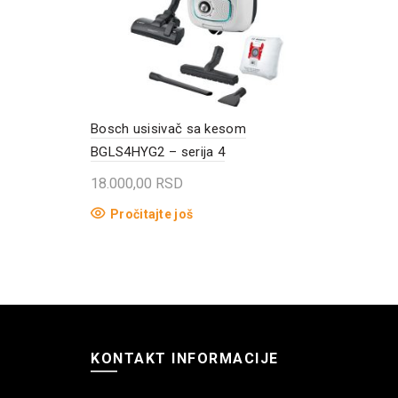
Bosch usisivač sa kesom
BGLS4HYG2 – serija 4
18.000,00
RSD
Pročitajte još
KONTAKT INFORMACIJE