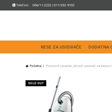
Telefoni:
066/11-2222
|
011/332-9102
KESE ZA USISIVAČE
DODATNA 
Početna
Proizvod označen „Bosch usisivač sa keso
SOLD OUT