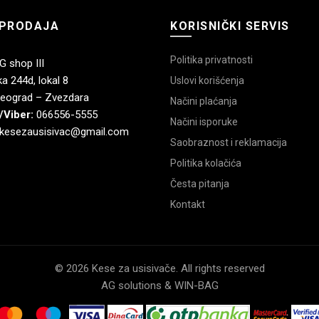
PRODAJA
KORISNIČKI SERVIS
Politika privatnosti
 shop III
a 244d, lokal 8
Uslovi korišćenja
eograd – Zvezdara
Načini plaćanja
/Viber:
066556-5555
Načini isporuke
kesezausisivac@gmail.com
Saobraznost i reklamacija
Politika kolačića
Česta pitanja
Kontakt
© 2026 Kese za usisivače. All rights reserved
AG solutions & WIN-BAG