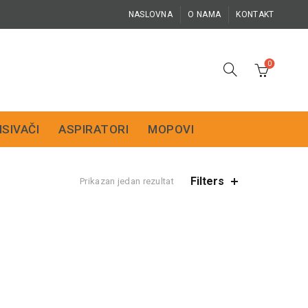
NASLOVNA
O NAMA
KONTAKT
0
ISIVAČI
ASPIRATORI
MOPOVI
Filters
Prikazan jedan rezultat