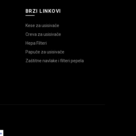
BRZI LINKOVI
Kese za usisivače
Creva za usisivače
Hepa Filteri
Papuče za usisivače
Zaštitne navlake i filteri pepela