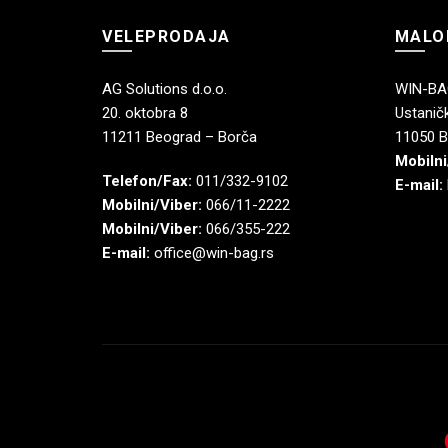
VELEPRODAJA
MALO
AG Solutions d.o.o.
WIN-BAG
20. oktobra 8
Ustaničk
11211 Beograd – Borča
11050 B
Mobilni
Telefon/Fax:
011/332-9102
E-mail:
Mobilni/Viber:
066/11-2222
Mobilni/Viber:
066/355-222
E-mail:
office@win-bag.rs