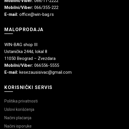
Mobilni/Viber:
066/11-2222
Mobilni/Viber:
066/355-222
E-mail:
office@win-bag.rs
MALOPRODAJA
WIN-BAG shop III
Ustanička 244d, lokal 8
11050 Beograd – Zvezdara
Mobilni/Viber:
066556-5555
E-mail:
kesezausisivac@gmail.com
KORISNIČKI SERVIS
Politika privatnosti
Uslovi korišćenja
Načini plaćanja
Načini isporuke