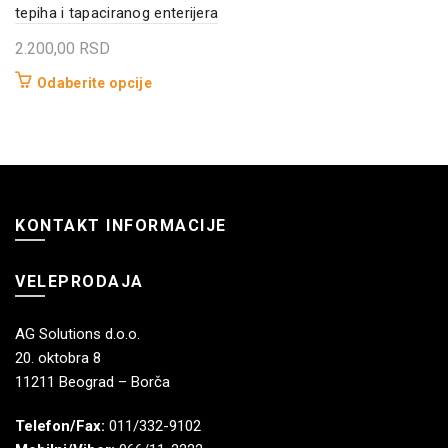
tepiha i tapaciranog enterijera
2.200,00
RSD
Ovaj
Odaberite opcije
proizvod
ima
više
varijanti.
Opcije
KONTAKT INFORMACIJE
mogu
biti
izabrane
VELEPRODAJA
na
stranici
AG Solutions d.o.o.
proizvoda.
20. oktobra 8
11211 Beograd – Borča
Telefon/Fax:
011/332-9102