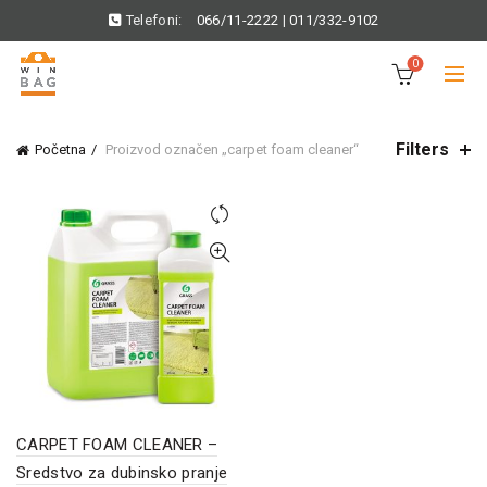
Telefoni:
066/11-2222
|
011/332-9102
0
Filters
Početna
Proizvod označen „carpet foam cleaner“
CARPET FOAM CLEANER –
Sredstvo za dubinsko pranje