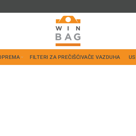
OPREMA
FILTERI ZA PREČIŠĆIVAČE VAZDUHA
US