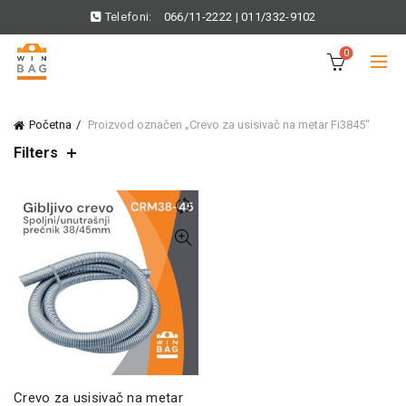
Telefoni:
066/11-2222
|
011/332-9102
0
Početna
Proizvod označen „Crevo za usisivač na metar Fi3845“
Filters
Crevo za usisivač na metar