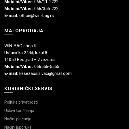
Mobilni/Viber:
066/11-2222
Mobilni/Viber:
066/355-222
E-mail:
office@win-bag.rs
MALOPRODAJA
WIN-BAG shop III
Ustanička 244d, lokal 8
11050 Beograd – Zvezdara
Mobilni/Viber:
066556-5555
E-mail:
kesezausisivac@gmail.com
KORISNIČKI SERVIS
Politika privatnosti
Uslovi korišćenja
Načini plaćanja
Načini isporuke