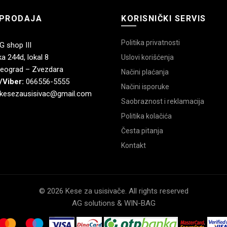
PRODAJA
KORISNIČKI SERVIS
Politika privatnosti
 shop III
a 244d, lokal 8
Uslovi korišćenja
eograd – Zvezdara
Načini plaćanja
/Viber:
066556-5555
Načini isporuke
kesezausisivac@gmail.com
Saobraznost i reklamacija
Politika kolačića
Česta pitanja
Kontakt
© 2026 Kese za usisivače. All rights reserved
AG solutions & WIN-BAG