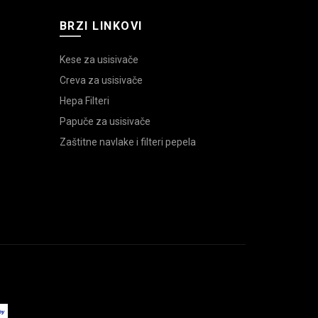
BRZI LINKOVI
Kese za usisivače
Creva za usisivače
Hepa Filteri
Papuče za usisivače
Zaštitne navlake i filteri pepela