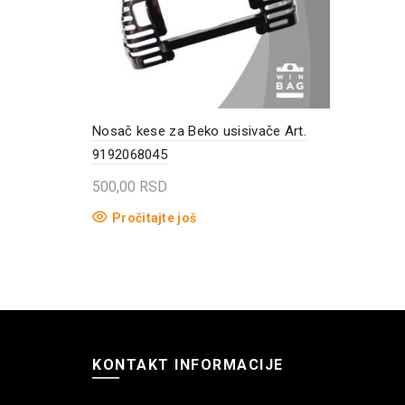
Nosač kese za Beko usisivače Art.
9192068045
500,00
RSD
Pročitajte još
KONTAKT INFORMACIJE