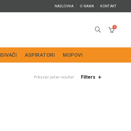
NASLOVNA
O NAMA
KONTAKT
0
ISIVAČI
ASPIRATORI
MOPOVI
Filters
Prikazan jedan rezultat