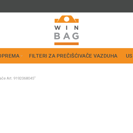
OPREMA
FILTERI ZA PREČIŠĆIVAČE VAZDUHA
US
ače Art. 9192068045“