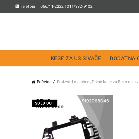
Telefoni:
066/11-2222
|
011/332-9102
KESE ZA USISIVAČE
DODATNA 
Početna
Proizvod označen „Držač kese za Beko usisiv
SOLD OUT