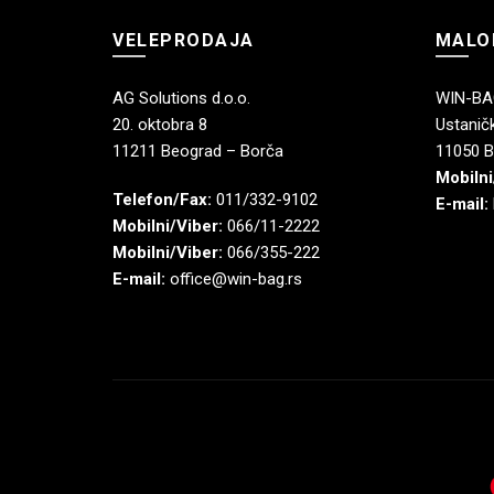
VELEPRODAJA
MALO
AG Solutions d.o.o.
WIN-BAG
20. oktobra 8
Ustaničk
11211 Beograd – Borča
11050 B
Mobilni
Telefon/Fax:
011/332-9102
E-mail:
Mobilni/Viber:
066/11-2222
Mobilni/Viber:
066/355-222
E-mail:
office@win-bag.rs