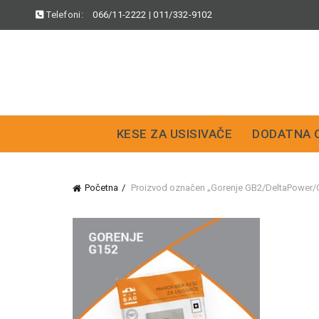
Telefoni:
066/11-2222
|
011/332-9102
KESE ZA USISIVAČE
DODATNA 
Početna
Proizvod označen „Gorenje GB2/DeltaPower