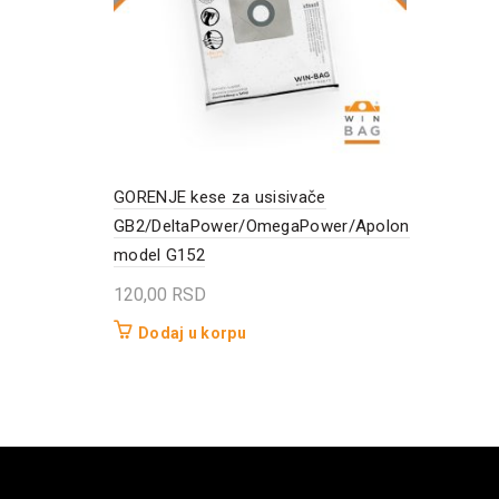
GORENJE kese za usisivače
GB2/DeltaPower/OmegaPower/Apolon
model G152
120,00
RSD
Dodaj u korpu