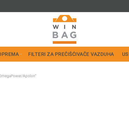
OPREMA
FILTERI ZA PREČIŠĆIVAČE VAZDUHA
US
/OmegaPower/Apolon“