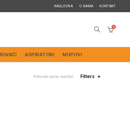
NASLOVNA
O NAMA
KONTAKT
0
ISIVAČI
ASPIRATORI
MOPOVI
Filters
Prikazan jedan rezultat