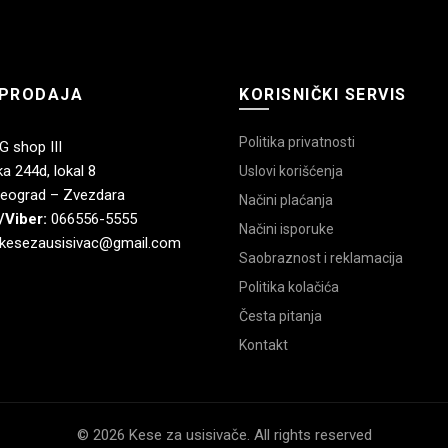
PRODAJA
KORISNIČKI SERVIS
Politika privatnosti
 shop III
a 244d, lokal 8
Uslovi korišćenja
eograd – Zvezdara
Načini plaćanja
/Viber:
066556-5555
Načini isporuke
kesezausisivac@gmail.com
Saobraznost i reklamacija
Politika kolačića
Česta pitanja
Kontakt
© 2026 Kese za usisivače. All rights reserved