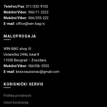
Telefon/Fax:
011/332-9102
Mobilni/Viber:
066/11-2222
Mobilni/Viber:
066/355-222
E-mail:
office@win-bag.rs
MALOPRODAJA
WIN-BAG shop III
Ustanička 244d, lokal 8
11050 Beograd – Zvezdara
Mobilni/Viber:
066556-5555
E-mail:
kesezausisivac@gmail.com
KORISNIČKI SERVIS
Politika privatnosti
Uslovi korišćenja