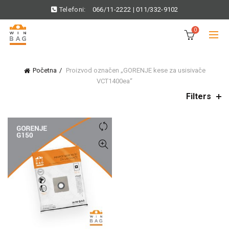
Telefoni:
066/11-2222
|
011/332-9102
0
Početna
Proizvod označen „GORENJE kese za usisivače
VCT1400ea“
Filters