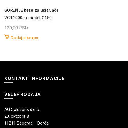
GORENJE kese za usisivače
VCT1400ea model G150
120,00
RSD
Dodaj u korpu
KONTAKT INFORMACIJE
VELEPRODAJA
AG Solutions d.o.o.
20. oktobra 8
11211 Beograd – Borča