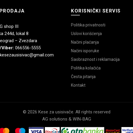
PRODAJA
KORISNIČKI SERVIS
Politika privatnosti
 shop III
a 244d, lokal 8
Uslovi korišćenja
eograd – Zvezdara
Načini plaćanja
/Viber:
066556-5555
Načini isporuke
kesezausisivac@gmail.com
Saobraznost i reklamacija
Politika kolačića
Česta pitanja
Kontakt
© 2026 Kese za usisivače. All rights reserved
AG solutions & WIN-BAG