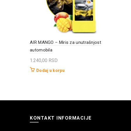
AIR MANGO – Miris za unutrašnjost
automobila
1.240,00
RSD
Dodaj u korpu
KONTAKT INFORMACIJE