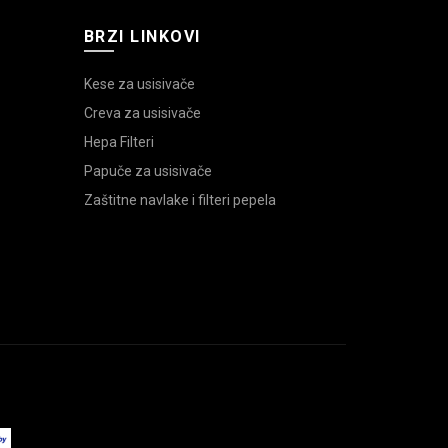
BRZI LINKOVI
Kese za usisivače
Creva za usisivače
Hepa Filteri
Papuče za usisivače
Zaštitne navlake i filteri pepela