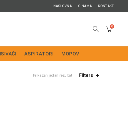
NASLOVNA
O NAMA
KONTAKT
0
ISIVAČI
ASPIRATORI
MOPOVI
Filters
Prikazan jedan rezultat