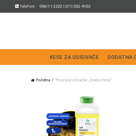
Telefoni:
066/11-2222
|
011/332-9102
KESE ZA USISIVAČE
DODATNA 
Početna
Proizvod označen „Grass mirisi“