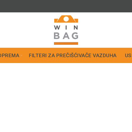
OPREMA
FILTERI ZA PREČIŠĆIVAČE VAZDUHA
US