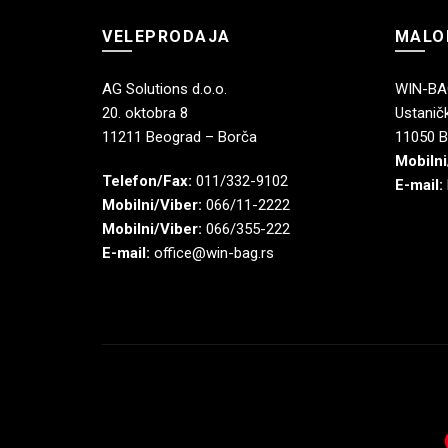
VELEPRODAJA
MALO
AG Solutions d.o.o.
WIN-BAG
20. oktobra 8
Ustaničk
11211 Beograd – Borča
11050 B
Mobilni
Telefon/Fax:
011/332-9102
E-mail:
Mobilni/Viber:
066/11-2222
Mobilni/Viber:
066/355-222
E-mail:
office@win-bag.rs