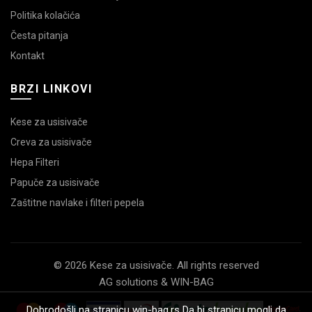
Politika kolačića
Česta pitanja
Kontakt
BRZI LINKOVI
Kese za usisivače
Creva za usisivače
Hepa Filteri
Papuče za usisivače
Zaštitne navlake i filteri pepela
© 2026 Kese za usisivače. All rights reserved
AG solutions & WIN-BAG
Dobrodošli na stranicu win-bag.rs Da bi stranicu mogli da