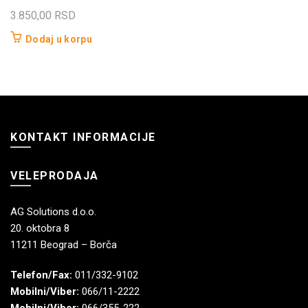
3.850,00
RSD
Dodaj u korpu
KONTAKT INFORMACIJE
VELEPRODAJA
AG Solutions d.o.o.
20. oktobra 8
11211 Beograd – Borča
Telefon/Fax:
011/332-9102
Mobilni/Viber:
066/11-2222
Mobilni/Viber:
066/355-222