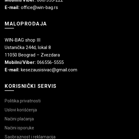
E-mail:
office@win-bag.rs
MALOPRODAJA
WIN-BAG shop III
Ustanička 244d, lokal 8
11050 Beograd – Zvezdara
Mobilni/Viber:
066556-5555
E-mail:
kesezausisivac@gmail.com
KORISNIČKI SERVIS
Politika privatnosti
Uslovi korišćenja
Načini plaćanja
Načini isporuke
Saobraznost i reklamacija