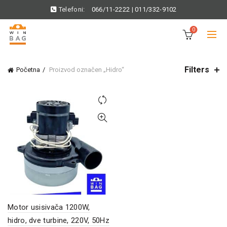
Telefoni:
066/11-2222
|
011/332-9102
0
Filters
Početna
Proizvod označen „Hidro“
Motor usisivača 1200W,
hidro, dve turbine, 220V, 50Hz