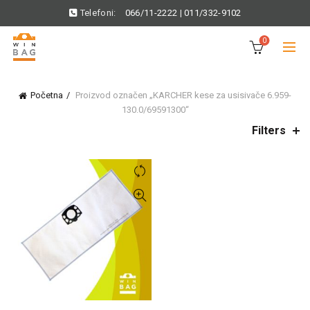
Telefoni:
066/11-2222
|
011/332-9102
0
Početna
Proizvod označen „KARCHER kese za usisivače 6.959-
130.0/69591300“
Filters