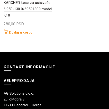
KARCHER kese za usisivače
6.959-130.0/69591300 model
K10
280,00
RSD
Dodaj u korpu
KONTAKT INFORMACIJE
VELEPRODAJA
AG Solutions d.o.o.
20. oktobra 8
11211 Beograd – Borča