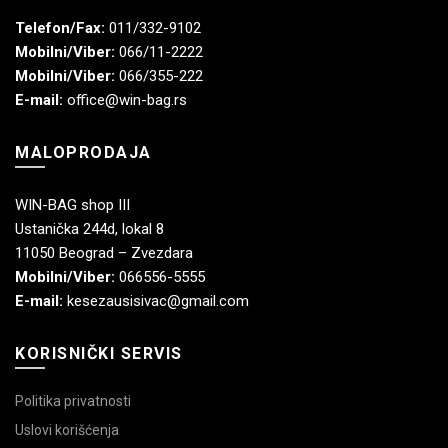
Telefon/Fax:
011/332-9102
Mobilni/Viber:
066/11-2222
Mobilni/Viber:
066/355-222
E-mail:
office@win-bag.rs
MALOPRODAJA
WIN-BAG shop III
Ustanička 244d, lokal 8
11050 Beograd – Zvezdara
Mobilni/Viber:
066556-5555
E-mail:
kesezausisivac@gmail.com
KORISNIČKI SERVIS
Politika privatnosti
Uslovi korišćenja