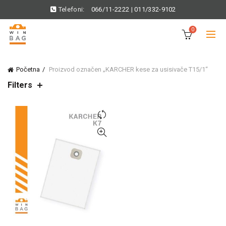
Telefoni:
066/11-2222
|
011/332-9102
0
Početna
Proizvod označen „KARCHER kese za usisivače T15/1“
Filters