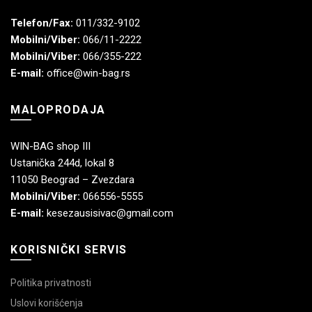
Telefon/Fax:
011/332-9102
Mobilni/Viber:
066/11-2222
Mobilni/Viber:
066/355-222
E-mail:
office@win-bag.rs
MALOPRODAJA
WIN-BAG shop III
Ustanička 244d, lokal 8
11050 Beograd – Zvezdara
Mobilni/Viber:
066556-5555
E-mail:
kesezausisivac@gmail.com
KORISNIČKI SERVIS
Politika privatnosti
Uslovi korišćenja