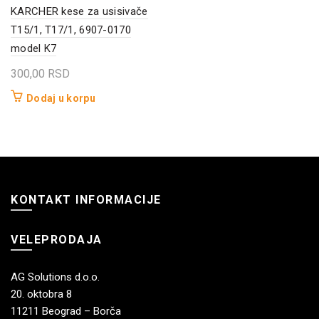
KARCHER kese za usisivače
T15/1, T17/1, 6907-0170
model K7
300,00
RSD
Dodaj u korpu
KONTAKT INFORMACIJE
VELEPRODAJA
AG Solutions d.o.o.
20. oktobra 8
11211 Beograd – Borča