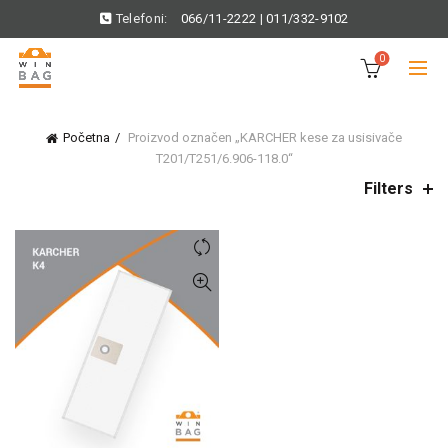
Telefoni:
066/11-2222
|
011/332-9102
0
Početna
Proizvod označen „KARCHER kese za usisivače
T201/T251/6.906-118.0“
Filters