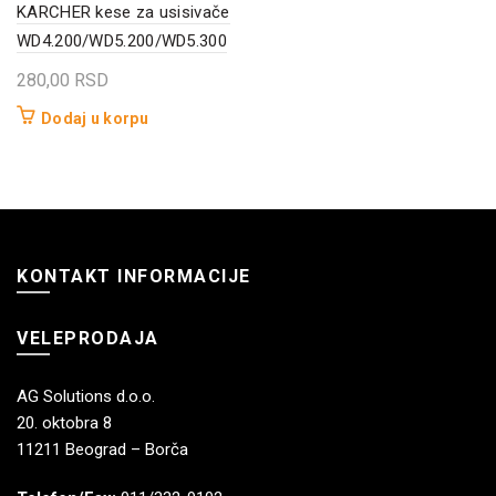
KARCHER kese za usisivače
WD4.200/WD5.200/WD5.300
280,00
RSD
Dodaj u korpu
KONTAKT INFORMACIJE
VELEPRODAJA
AG Solutions d.o.o.
20. oktobra 8
11211 Beograd – Borča