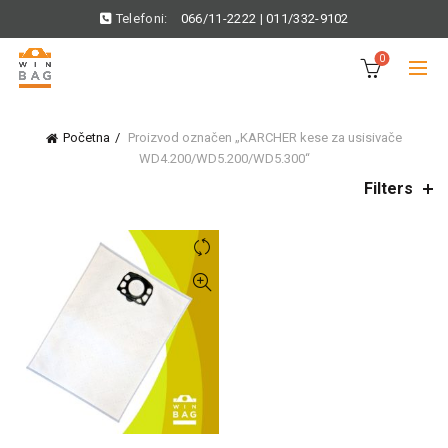
Telefoni:
066/11-2222
|
011/332-9102
0
Početna
Proizvod označen „KARCHER kese za usisivače
WD4.200/WD5.200/WD5.300“
Filters