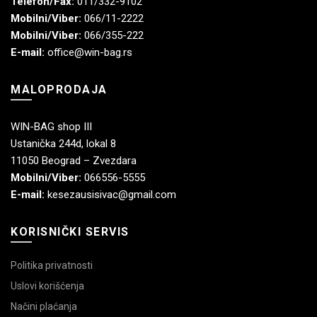
Telefon/Fax:
011/332-9102
Mobilni/Viber:
066/11-2222
Mobilni/Viber:
066/355-222
E-mail:
office@win-bag.rs
MALOPRODAJA
WIN-BAG shop III
Ustanička 244d, lokal 8
11050 Beograd – Zvezdara
Mobilni/Viber:
066556-5555
E-mail:
kesezausisivac@gmail.com
KORISNIČKI SERVIS
Politika privatnosti
Uslovi korišćenja
Načini plaćanja