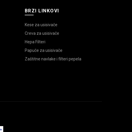
BRZI LINKOVI
Kese za usisivače
Creva za usisivače
Hepa Filteri
Papuče za usisivače
Zaštitne navlake i filteri pepela