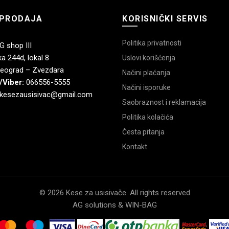
PRODAJA
KORISNIČKI SERVIS
Politika privatnosti
 shop III
a 244d, lokal 8
Uslovi korišćenja
eograd – Zvezdara
Načini plaćanja
/Viber:
066556-5555
Načini isporuke
kesezausisivac@gmail.com
Saobraznost i reklamacija
Politika kolačića
Česta pitanja
Kontakt
© 2026 Kese za usisivače. All rights reserved
AG solutions & WIN-BAG