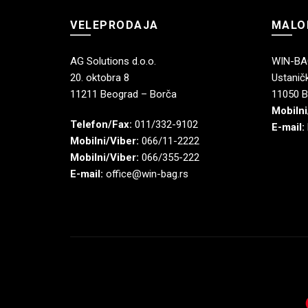
VELEPRODAJA
MALO
AG Solutions d.o.o.
WIN-BAG
20. oktobra 8
Ustaničk
11211 Beograd – Borča
11050 B
Mobilni
Telefon/Fax:
011/332-9102
E-mail:
Mobilni/Viber:
066/11-2222
Mobilni/Viber:
066/355-222
E-mail:
office@win-bag.rs