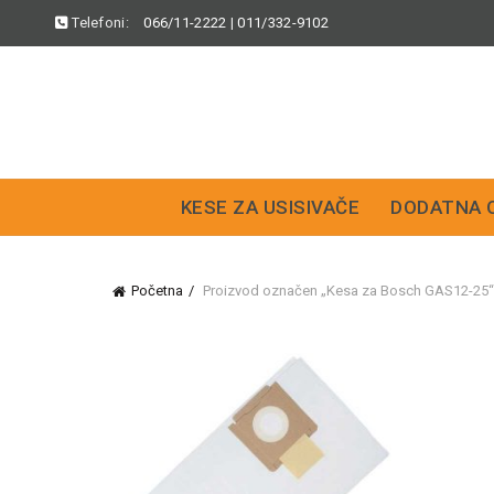
Telefoni:
066/11-2222
|
011/332-9102
KESE ZA USISIVAČE
DODATNA 
Početna
Proizvod označen „Kesa za Bosch GAS12-25“