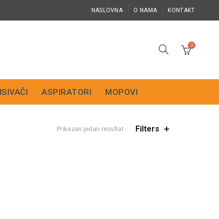
NASLOVNA
O NAMA
KONTAKT
0
ISIVAČI
ASPIRATORI
MOPOVI
Filters
Prikazan jedan rezultat