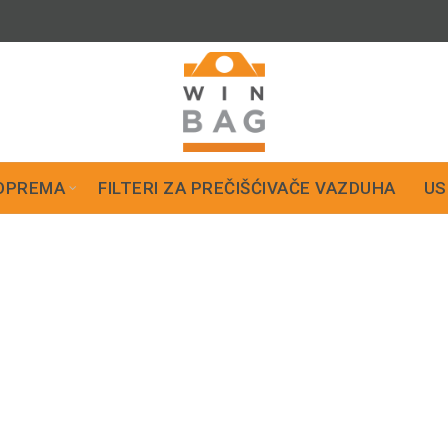
OPREMA
FILTERI ZA PREČIŠĆIVAČE VAZDUHA
US