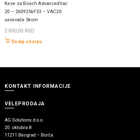
Kese za Bosch AdvancedVac
20 – 2609256F33 – VAC20
usisivače 5kom
2.000,00
RSD
Dodaj u korpu
KONTAKT INFORMACIJE
VELEPRODAJA
AG Solutions d.o.o.
20. oktobra 8
11211 Beograd – Borča