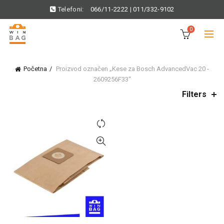
Telefoni:
066/11-2222
|
011/332-9102
0
Početna
Proizvod označen „Kese za Bosch AdvancedVac 20 -
2609256F33“
Filters