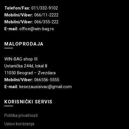
Telefon/Fax:
011/332-9102
Mobilni/Viber:
066/11-2222
Mobilni/Viber:
066/355-222
E-mail:
office@win-bag.rs
MALOPRODAJA
WIN-BAG shop III
Ustanička 244d, lokal 8
11050 Beograd – Zvezdara
Mobilni/Viber:
066556-5555
E-mail:
kesezausisivac@gmail.com
KORISNIČKI SERVIS
Politika privatnosti
Uslovi korišćenja