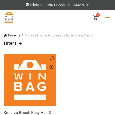
Telefoni:
066/11-2222
|
011/332-9102
0
Početna
Proizvod označen „Kese za Bosch Easy Vac 3“
Filters
Kese za Bosch Easy Vac 3