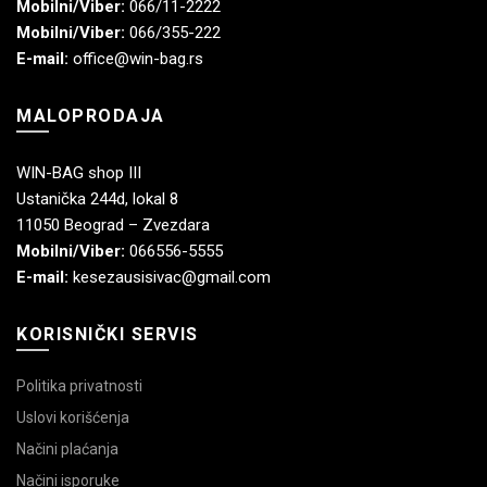
Mobilni/Viber:
066/11-2222
Mobilni/Viber:
066/355-222
E-mail:
office@win-bag.rs
MALOPRODAJA
WIN-BAG shop III
Ustanička 244d, lokal 8
11050 Beograd – Zvezdara
Mobilni/Viber:
066556-5555
E-mail:
kesezausisivac@gmail.com
KORISNIČKI SERVIS
Politika privatnosti
Uslovi korišćenja
Načini plaćanja
Načini isporuke