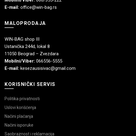
E-mail:
office@win-bag.rs
MALOPRODAJA
WIN-BAG shop III
Ustanička 244d, lokal 8
11050 Beograd – Zvezdara
Mobilni/Viber:
066556-5555
E-mail:
kesezausisivac@gmail.com
KORISNIČKI SERVIS
Politika privatnosti
Uslovi korišćenja
Načini plaćanja
Načini isporuke
Saobraznost i reklamacija