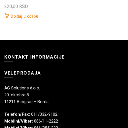
220,00
RSD
Dodaj u korpu
KONTAKT INFORMACIJE
VELEPRODAJA
AG Solutions d.o.o.
20. oktobra 8
11211 Beograd – Borča
Telefon/Fax:
011/332-9102
Mobilni/Viber:
066/11-2222
Mobilni/Viber:
066/355-222