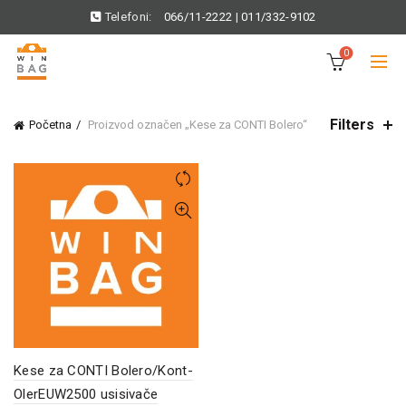
Telefoni:
066/11-2222
|
011/332-9102
0
Filters
Početna
Proizvod označen „Kese za CONTI Bolero“
Kese za CONTI Bolero/Kont-
OlerEUW2500 usisivače