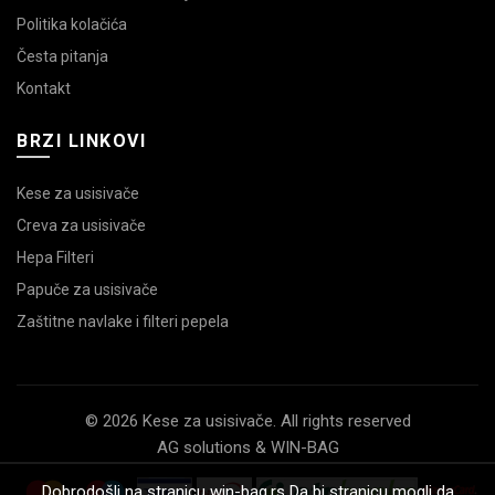
Politika kolačića
Česta pitanja
Kontakt
BRZI LINKOVI
Kese za usisivače
Creva za usisivače
Hepa Filteri
Papuče za usisivače
Zaštitne navlake i filteri pepela
© 2026 Kese za usisivače. All rights reserved
AG solutions & WIN-BAG
Dobrodošli na stranicu win-bag.rs Da bi stranicu mogli da