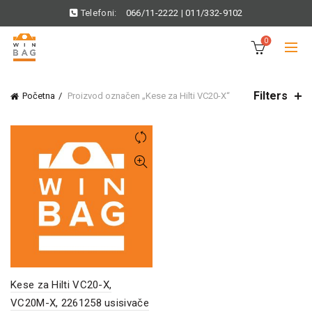
Telefoni:
066/11-2222
|
011/332-9102
0
Filters
Početna
Proizvod označen „Kese za Hilti VC20-X“
Kese za Hilti VC20-X,
VC20M-X, 2261258 usisivače