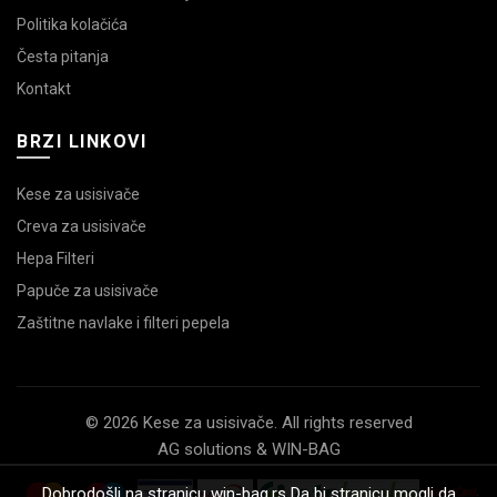
Politika kolačića
Česta pitanja
Kontakt
BRZI LINKOVI
Kese za usisivače
Creva za usisivače
Hepa Filteri
Papuče za usisivače
Zaštitne navlake i filteri pepela
© 2026 Kese za usisivače. All rights reserved
AG solutions & WIN-BAG
Dobrodošli na stranicu win-bag.rs Da bi stranicu mogli da