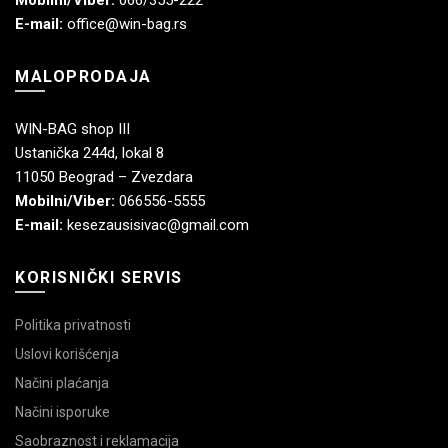
E-mail:
office@win-bag.rs
MALOPRODAJA
WIN-BAG shop III
Ustanička 244d, lokal 8
11050 Beograd – Zvezdara
Mobilni/Viber:
066556-5555
E-mail:
kesezausisivac@gmail.com
KORISNIČKI SERVIS
Politika privatnosti
Uslovi korišćenja
Načini plaćanja
Načini isporuke
Saobraznost i reklamacija