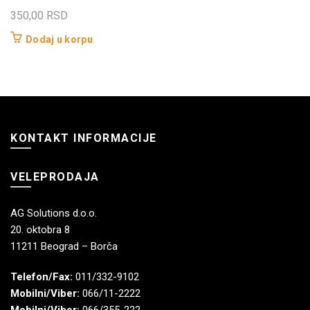
350,00
RSD
Dodaj u korpu
KONTAKT INFORMACIJE
VELEPRODAJA
AG Solutions d.o.o.
20. oktobra 8
11211 Beograd – Borča
Telefon/Fax:
011/332-9102
Mobilni/Viber:
066/11-2222
Mobilni/Viber:
066/355-222