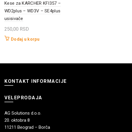
Kese za KARCHER KFI357 –
WD2plus – WD3V – SE4plus
usisivače
250,00
RSD
Dodaj u korpu
KONTAKT INFORMACIJE
VELEPRODAJA
AG Solutions d.o.o.
20. oktobra 8
11211 Beograd – Borča