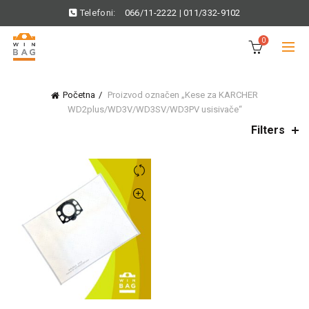
Telefoni:
066/11-2222
|
011/332-9102
0
Početna
Proizvod označen „Kese za KARCHER
WD2plus/WD3V/WD3SV/WD3PV usisivače“
Filters