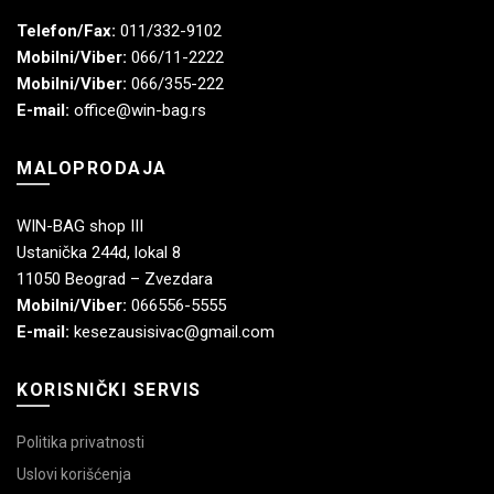
Telefon/Fax:
011/332-9102
Mobilni/Viber:
066/11-2222
Mobilni/Viber:
066/355-222
E-mail:
office@win-bag.rs
MALOPRODAJA
WIN-BAG shop III
Ustanička 244d, lokal 8
11050 Beograd – Zvezdara
Mobilni/Viber:
066556-5555
E-mail:
kesezausisivac@gmail.com
KORISNIČKI SERVIS
Politika privatnosti
Uslovi korišćenja