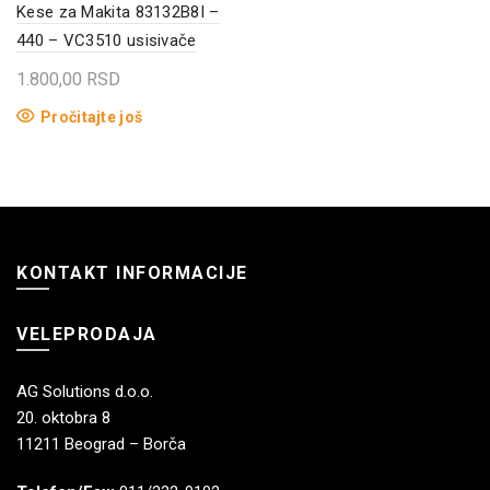
Kese za Makita 83132B8I –
440 – VC3510 usisivače
1.800,00
RSD
Pročitajte još
KONTAKT INFORMACIJE
VELEPRODAJA
AG Solutions d.o.o.
20. oktobra 8
11211 Beograd – Borča