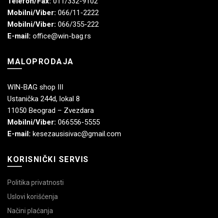
Telefon/Fax:
011/332-9102
Mobilni/Viber:
066/11-2222
Mobilni/Viber:
066/355-222
E-mail:
office@win-bag.rs
MALOPRODAJA
WIN-BAG shop III
Ustanička 244d, lokal 8
11050 Beograd – Zvezdara
Mobilni/Viber:
066556-5555
E-mail:
kesezausisivac@gmail.com
KORISNIČKI SERVIS
Politika privatnosti
Uslovi korišćenja
Načini plaćanja