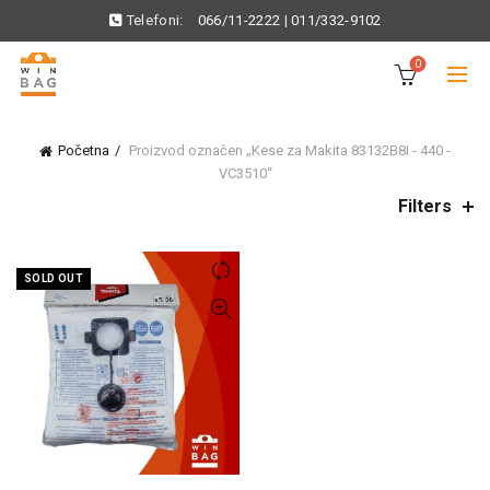
Telefoni:
066/11-2222
|
011/332-9102
0
Početna
Proizvod označen „Kese za Makita 83132B8I - 440 -
VC3510“
Filters
SOLD OUT