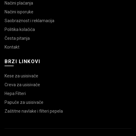
Načini plaćanja
Načini isporuke
Saobraznost i reklamacija
Politika kolačića
Česta pitanja
Kontakt
BRZI LINKOVI
Kese za usisivače
Creva za usisivače
Hepa Filteri
Papuče za usisivače
Zaštitne navlake i filteri pepela