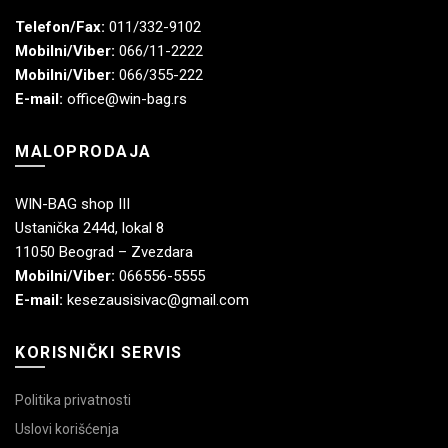
Telefon/Fax:
011/332-9102
Mobilni/Viber:
066/11-2222
Mobilni/Viber:
066/355-222
E-mail:
office@win-bag.rs
MALOPRODAJA
WIN-BAG shop III
Ustanička 244d, lokal 8
11050 Beograd – Zvezdara
Mobilni/Viber:
066556-5555
E-mail:
kesezausisivac@gmail.com
KORISNIČKI SERVIS
Politika privatnosti
Uslovi korišćenja