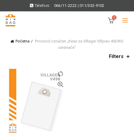
Telefoni:
066/11-2222
|
011/332-9102
0
Početna
Proizvod označen „Kese za Villager Villyvac 40DWS
usisivače“
Filters