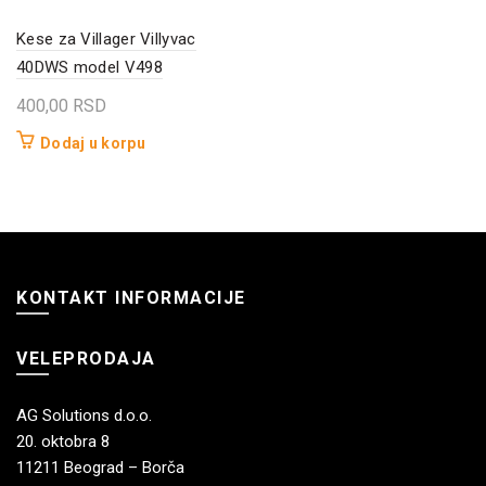
Kese za Villager Villyvac
40DWS model V498
400,00
RSD
Dodaj u korpu
KONTAKT INFORMACIJE
VELEPRODAJA
AG Solutions d.o.o.
20. oktobra 8
11211 Beograd – Borča