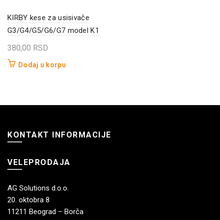
KIRBY kese za usisivače
G3/G4/G5/G6/G7 model K1
380,00
RSD
Dodaj u korpu
KONTAKT INFORMACIJE
VELEPRODAJA
AG Solutions d.o.o.
20. oktobra 8
11211 Beograd – Borča