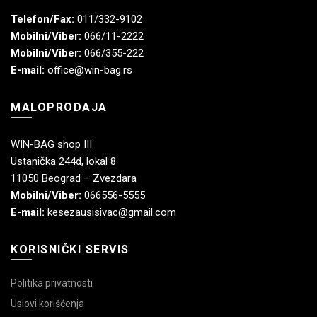
Telefon/Fax:
011/332-9102
Mobilni/Viber:
066/11-2222
Mobilni/Viber:
066/355-222
E-mail:
office@win-bag.rs
MALOPRODAJA
WIN-BAG shop III
Ustanička 244d, lokal 8
11050 Beograd – Zvezdara
Mobilni/Viber:
066556-5555
E-mail:
kesezausisivac@gmail.com
KORISNIČKI SERVIS
Politika privatnosti
Uslovi korišćenja