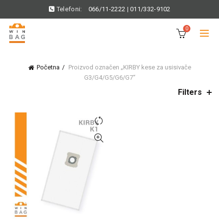
Telefoni:
066/11-2222
|
011/332-9102
0
Početna
Proizvod označen „KIRBY kese za usisivače
G3/G4/G5/G6/G7“
Filters