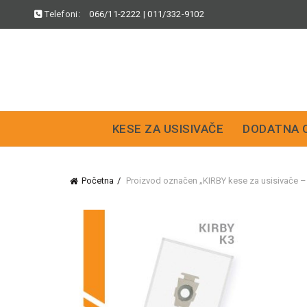
Telefoni:
066/11-2222
|
011/332-9102
KESE ZA USISIVAČE
DODATNA 
Početna
Proizvod označen „KIRBY kese za usisivače 