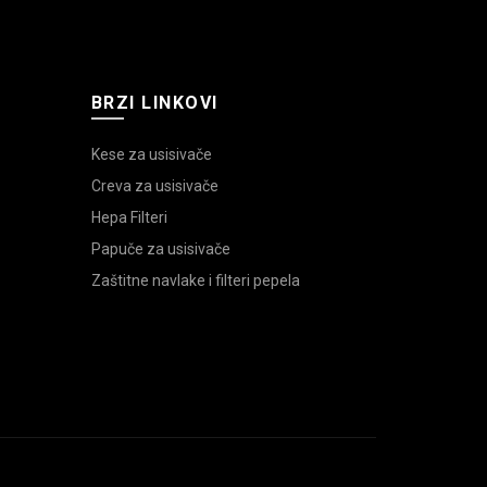
BRZI LINKOVI
Kese za usisivače
Creva za usisivače
Hepa Filteri
Papuče za usisivače
Zaštitne navlake i filteri pepela