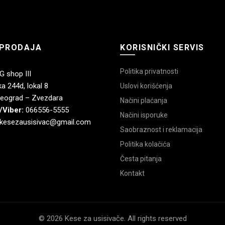
PRODAJA
KORISNIČKI SERVIS
Politika privatnosti
 shop III
a 244d, lokal 8
Uslovi korišćenja
eograd – Zvezdara
Načini plaćanja
/Viber:
066556-5555
Načini isporuke
kesezausisivac@gmail.com
Saobraznost i reklamacija
Politika kolačića
Česta pitanja
Kontakt
© 2026 Kese za usisivače. All rights reserved