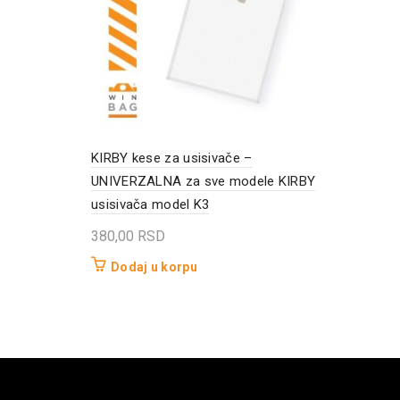
KIRBY kese za usisivače –
UNIVERZALNA za sve modele KIRBY
usisivača model K3
380,00
RSD
Dodaj u korpu