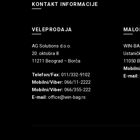
KONTAKT INFORMACIJE
VELEPRODAJA
MALO
AG Solutions d.o.o.
WIN-BAG
20. oktobra 8
Ustaničk
11211 Beograd – Borča
11050 B
Mobilni
Telefon/Fax:
011/332-9102
E-mail:
Mobilni/Viber:
066/11-2222
Mobilni/Viber:
066/355-222
E-mail:
office@win-bag.rs