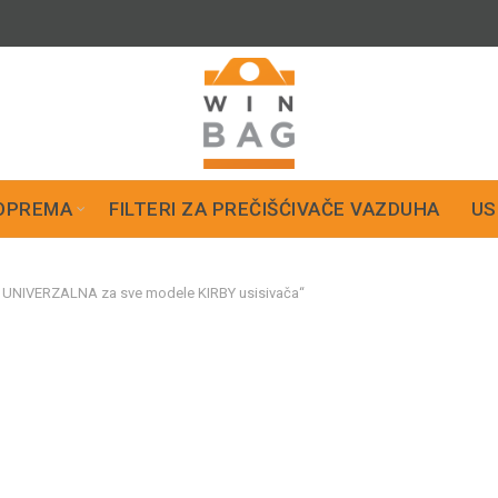
OPREMA
FILTERI ZA PREČIŠĆIVAČE VAZDUHA
US
– UNIVERZALNA za sve modele KIRBY usisivača“