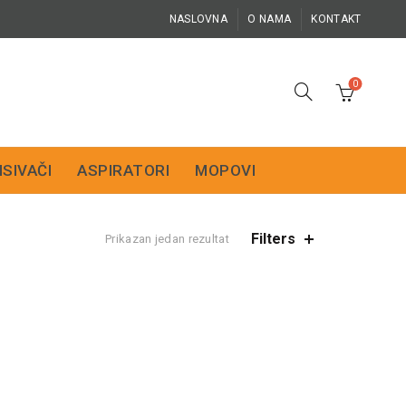
NASLOVNA
O NAMA
KONTAKT
0
ISIVAČI
ASPIRATORI
MOPOVI
Filters
Prikazan jedan rezultat