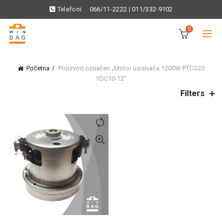
Telefoni:
066/11-2222
|
011/332-9102
0
Početna
Proizvod označen „Motor usisivača 1200W PTCG20
YDC10-12“
Filters