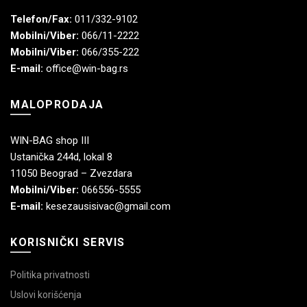
Telefon/Fax:
011/332-9102
Mobilni/Viber:
066/11-2222
Mobilni/Viber:
066/355-222
E-mail:
office@win-bag.rs
MALOPRODAJA
WIN-BAG shop III
Ustanička 244d, lokal 8
11050 Beograd – Zvezdara
Mobilni/Viber:
066556-5555
E-mail:
kesezausisivac@gmail.com
KORISNIČKI SERVIS
Politika privatnosti
Uslovi korišćenja