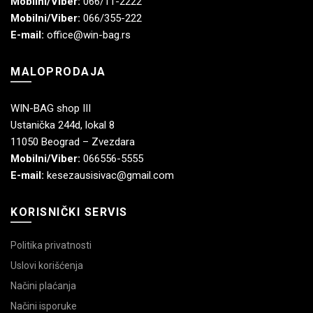
Mobilni/Viber:
066/11-2222
Mobilni/Viber:
066/355-222
E-mail:
office@win-bag.rs
MALOPRODAJA
WIN-BAG shop III
Ustanička 244d, lokal 8
11050 Beograd – Zvezdara
Mobilni/Viber:
066556-5555
E-mail:
kesezausisivac@gmail.com
KORISNIČKI SERVIS
Politika privatnosti
Uslovi korišćenja
Načini plaćanja
Načini isporuke