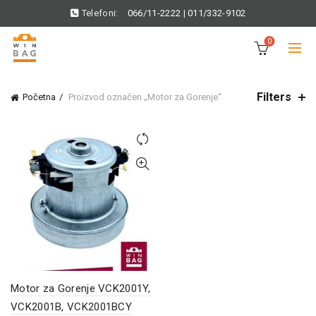
Telefoni:
066/11-2222
|
011/332-9102
0
Filters
Početna
Proizvod označen „Motor za Gorenje“
Motor za Gorenje VCK2001Y,
VCK2001B, VCK2001BCY