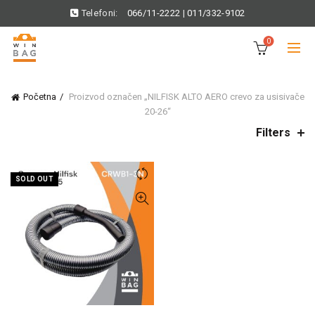
Telefoni:
066/11-2222
|
011/332-9102
0
Početna
Proizvod označen „NILFISK ALTO AERO crevo za usisivače
20-26“
Filters
SOLD OUT