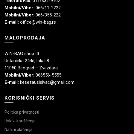
Telefon/Fax:
011/332-9102
Mobilni/Viber:
066/11-2222
Mobilni/Viber:
066/355-222
E-mail:
office@win-bag.rs
MALOPRODAJA
WIN-BAG shop III
Ustanička 244d, lokal 8
11050 Beograd – Zvezdara
Mobilni/Viber:
066556-5555
E-mail:
kesezausisivac@gmail.com
KORISNIČKI SERVIS
Politika privatnosti
Uslovi korišćenja
Načini plaćanja