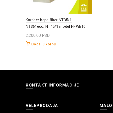
Karcher hepa filter NT35/1,
NT361eco, NT45/1 model HFWB16
2.200,00
RSD
Dodaj u korpu
KONTAKT INFORMACIJE
VELEPRODAJA
MALO