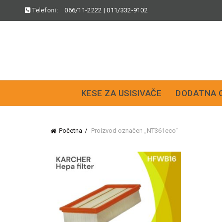
Telefoni:
066/11-2222
|
011/332-9102
KESE ZA USISIVAČE
DODATNA 
Početna
Proizvod označen „NT361eco“