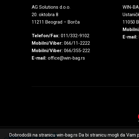
AG Solutions d.o.o.
WIN-BAG
20. oktobra 8
Ustaničk
11211 Beograd – Borča
11050 B
Mobilni
Telefon/Fax:
011/332-9102
E-mail:
Mobilni/Viber:
066/11-2222
Mobilni/Viber:
066/355-222
E-mail:
office@win-bag.rs
Dobrodošli na stranicu win-bag.rs Da bi stranicu mogli da Vam p