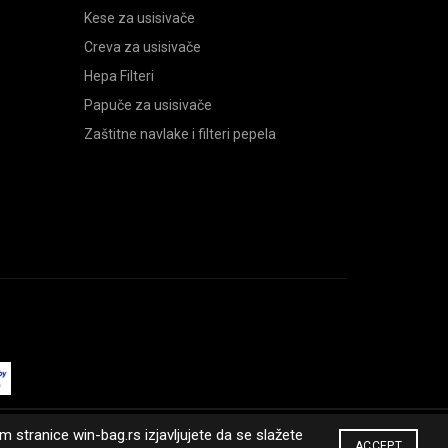
Kese za usisivače
Creva za usisivače
Hepa Filteri
Papuče za usisivače
Zaštitne navlake i filteri pepela
 stranice win-bag.rs izjavljujete da se slažete
ACCEPT