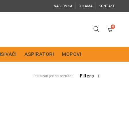
NASLOVNA
O NAMA
KONTAKT
0
ISIVAČI
ASPIRATORI
MOPOVI
Filters
Prikazan jedan rezultat