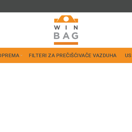
OPREMA
FILTERI ZA PREČIŠĆIVAČE VAZDUHA
US