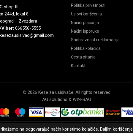
Politika privatnosti
 shop III
a 244d, lokal 8
Uslovi korišćenja
eograd – Zvezdara
Načini plaćanja
/Viber:
066556-5555
Načini isporuke
kesezausisivac@gmail.com
Saobraznost i reklamacija
Politika kolačića
Česta pitanja
Kontakt
© 2026 Kese za usisivače. All rights reserved
AG solutions & WIN-BAG
rikažemo na odgovarajuć način koristimo kolačiće. Daljim korišćenjem