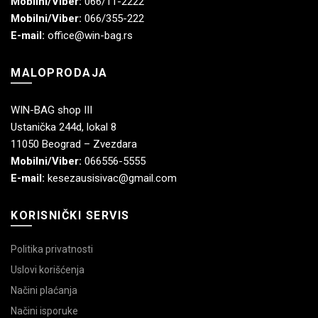
Mobilni/Viber:
066/11-2222
Mobilni/Viber:
066/355-222
E-mail:
office@win-bag.rs
MALOPRODAJA
WIN-BAG shop III
Ustanička 244d, lokal 8
11050 Beograd – Zvezdara
Mobilni/Viber:
066556-5555
E-mail:
kesezausisivac@gmail.com
KORISNIČKI SERVIS
Politika privatnosti
Uslovi korišćenja
Načini plaćanja
Načini isporuke