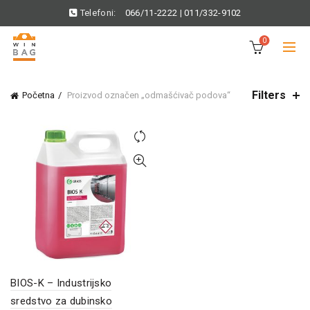
Telefoni:
066/11-2222
|
011/332-9102
0
Filters
Početna
Proizvod označen „odmašćivač podova“
BIOS-K – Industrijsko
sredstvo za dubinsko