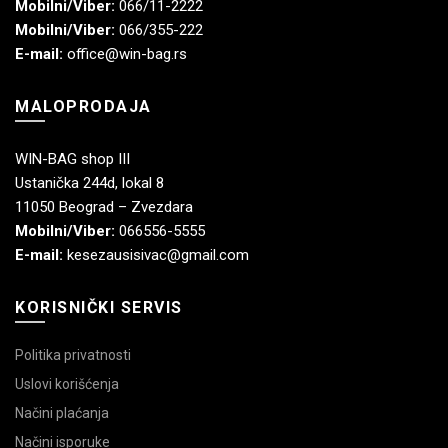
Mobilni/Viber:
066/11-2222
Mobilni/Viber:
066/355-222
E-mail:
office@win-bag.rs
MALOPRODAJA
WIN-BAG shop III
Ustanička 244d, lokal 8
11050 Beograd – Zvezdara
Mobilni/Viber:
066556-5555
E-mail:
kesezausisivac@gmail.com
KORISNIČKI SERVIS
Politika privatnosti
Uslovi korišćenja
Načini plaćanja
Načini isporuke