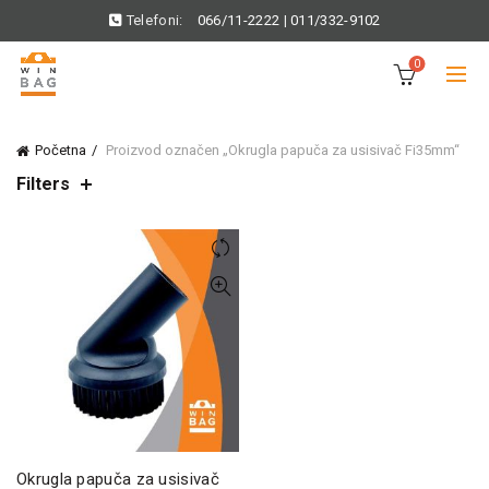
Telefoni:
066/11-2222
|
011/332-9102
0
Početna
Proizvod označen „Okrugla papuča za usisivač Fi35mm“
Filters
Okrugla papuča za usisivač