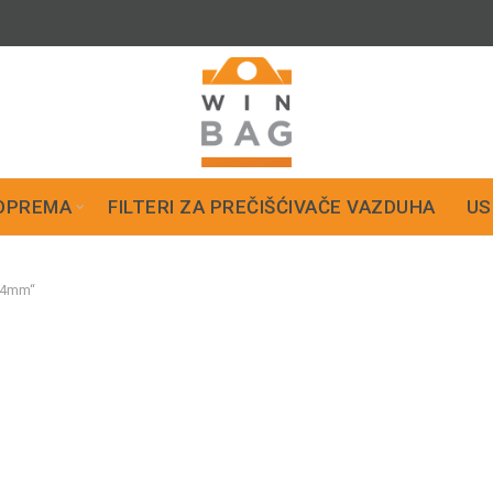
OPREMA
FILTERI ZA PREČIŠĆIVAČE VAZDUHA
US
i44mm“