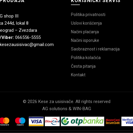
PRODAJA
KORISNIČKI SERVIS
Politika privatnosti
 shop III
a 244d, lokal 8
Uslovi korišćenja
eograd – Zvezdara
Načini plaćanja
/Viber:
066556-5555
Načini isporuke
kesezausisivac@gmail.com
Saobraznost i reklamacija
Politika kolačića
Česta pitanja
Kontakt
© 2026 Kese za usisivače. All rights reserved
AG solutions & WIN-BAG