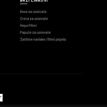
BRZI LINKOVI
Kese za usisivače
Creva za usisivače
Hepa Filteri
Papuče za usisivače
Zaštitne navlake i filteri pepela