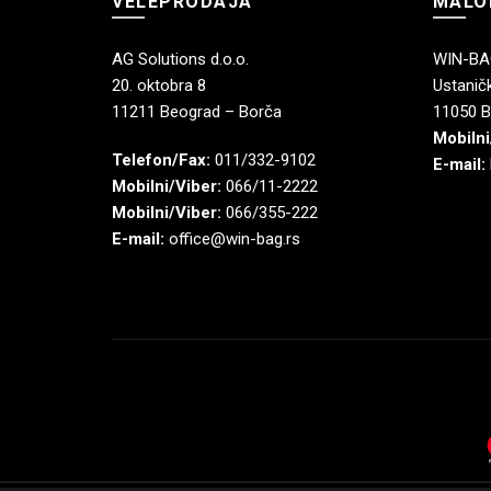
VELEPRODAJA
MALO
AG Solutions d.o.o.
WIN-BAG
20. oktobra 8
Ustaničk
11211 Beograd – Borča
11050 B
Mobilni
Telefon/Fax:
011/332-9102
E-mail:
Mobilni/Viber:
066/11-2222
Mobilni/Viber:
066/355-222
E-mail:
office@win-bag.rs