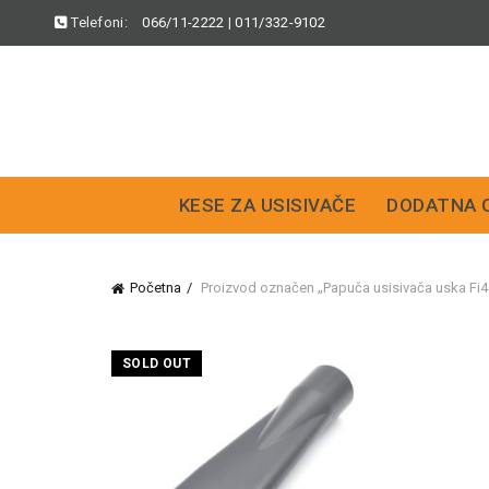
Telefoni:
066/11-2222
|
011/332-9102
KESE ZA USISIVAČE
DODATNA 
Početna
Proizvod označen „Papuča usisivača uska F
SOLD OUT