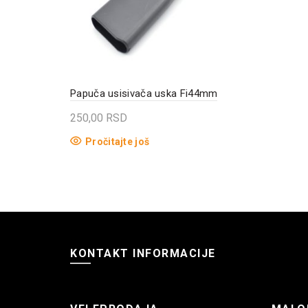
Papuča usisivača uska Fi44mm
250,00
RSD
Pročitajte još
KONTAKT INFORMACIJE