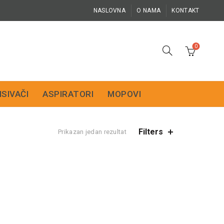
NASLOVNA
O NAMA
KONTAKT
0
ISIVAČI
ASPIRATORI
MOPOVI
Filters
Prikazan jedan rezultat