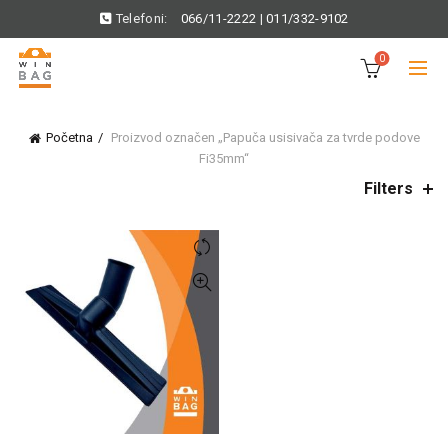
Telefoni:
066/11-2222
|
011/332-9102
0
Početna
Proizvod označen „Papuča usisivača za tvrde podove
Fi35mm“
Filters