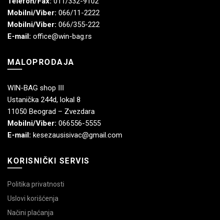
Telefon/Fax:
011/332-9102
Mobilni/Viber:
066/11-2222
Mobilni/Viber:
066/355-222
E-mail:
office@win-bag.rs
MALOPRODAJA
WIN-BAG shop III
Ustanička 244d, lokal 8
11050 Beograd – Zvezdara
Mobilni/Viber:
066556-5555
E-mail:
kesezausisivac@gmail.com
KORISNIČKI SERVIS
Politika privatnosti
Uslovi korišćenja
Načini plaćanja