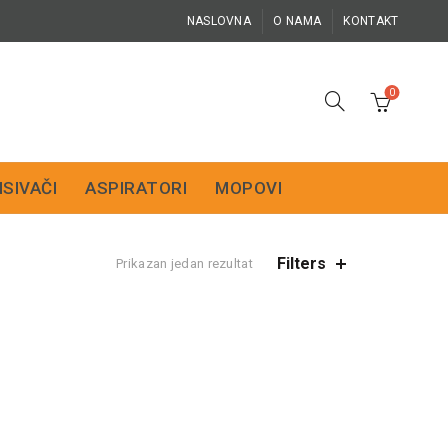
NASLOVNA
O NAMA
KONTAKT
0
ISIVAČI
ASPIRATORI
MOPOVI
Filters
Prikazan jedan rezultat