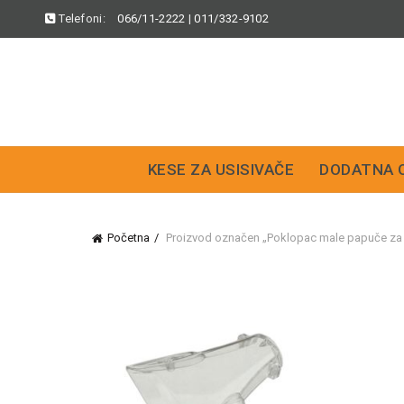
Telefoni:
066/11-2222
|
011/332-9102
KESE ZA USISIVAČE
DODATNA 
Početna
Proizvod označen „Poklopac male papuče za Pu