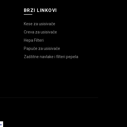
BRZI LINKOVI
Kese za usisivače
Creva za usisivače
Hepa Filteri
Papuče za usisivače
Zaštitne navlake i filteri pepela