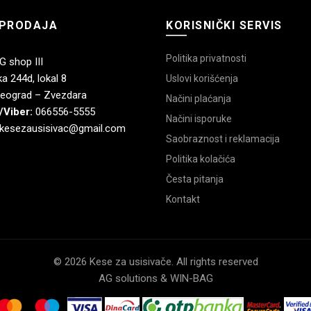
PRODAJA
KORISNIČKI SERVIS
Politika privatnosti
 shop III
a 244d, lokal 8
Uslovi korišćenja
eograd – Zvezdara
Načini plaćanja
/Viber:
066556-5555
Načini isporuke
kesezausisivac@gmail.com
Saobraznost i reklamacija
Politika kolačića
Česta pitanja
Kontakt
© 2026 Kese za usisivače. All rights reserved
AG solutions & WIN-BAG