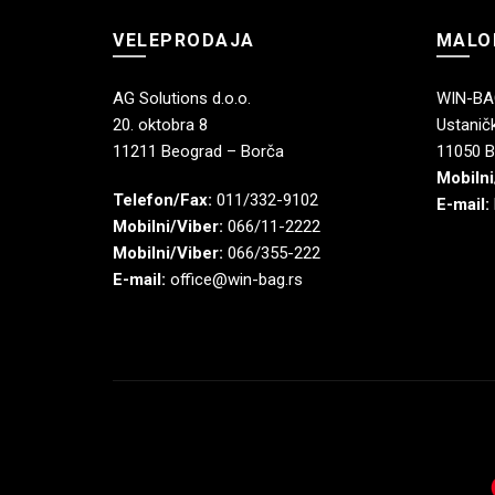
VELEPRODAJA
MALO
AG Solutions d.o.o.
WIN-BAG
20. oktobra 8
Ustaničk
11211 Beograd – Borča
11050 B
Mobilni
Telefon/Fax:
011/332-9102
E-mail:
Mobilni/Viber:
066/11-2222
Mobilni/Viber:
066/355-222
E-mail:
office@win-bag.rs