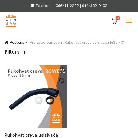
Telefoni:
066/11-2222
|
011/332-9102
0
Početna
Proizvod označen „Rukohvat creva usisivaca Fi35-40“
Filters
Rukohvat creva usisivača