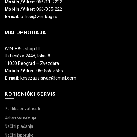
Mobilni/Viber:
066/11-2222
Mobilni/Viber:
066/355-222
E-mail:
office@win-bag.rs
MALOPRODAJA
WIN-BAG shop III
Ustanička 244d, lokal 8
11050 Beograd – Zvezdara
Mobilni/Viber:
066556-5555
E-mail:
kesezausisivac@gmail.com
KORISNIČKI SERVIS
Politika privatnosti
Uslovi korišćenja
Načini plaćanja
Načini isporuke