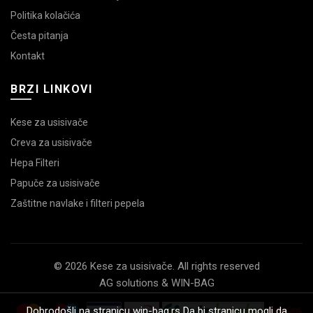
Politika kolačića
Česta pitanja
Kontakt
BRZI LINKOVI
Kese za usisivače
Creva za usisivače
Hepa Filteri
Papuče za usisivače
Zaštitne navlake i filteri pepela
© 2026 Kese za usisivače. All rights reserved
AG solutions & WIN-BAG
Dobrodošli na stranicu win-bag.rs Da bi stranicu mogli da