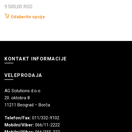
9.500,00
RSD
Ovaj
Odaberite opcije
proizvod
ima
više
varijanti.
Opcije
KONTAKT INFORMACIJE
mogu
biti
izabrane
VELEPRODAJA
na
stranici
AG Solutions d.o.o.
proizvoda.
20. oktobra 8
11211 Beograd – Borča
Telefon/Fax:
011/332-9102
Mobilni/Viber:
066/11-2222
Mobilni/Viber:
066/355-222