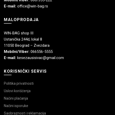
E-mail:
office@win-bag.rs
MALOPRODAJA
WIN-BAG shop III
Ustanička 244d, lokal 8
11050 Beograd – Zvezdara
Mobilni/Viber:
066556-5555
E-mail:
kesezausisivac@gmail.com
KORISNIČKI SERVIS
Politika privatnosti
Uslovi korišćenja
Načini plaćanja
Načini isporuke
Saobraznost i reklamacija