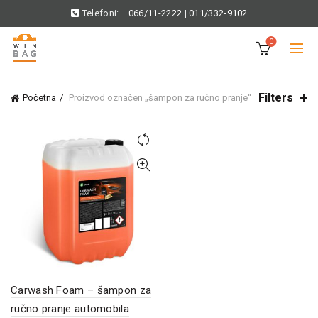
Telefoni:
066/11-2222
|
011/332-9102
0
Filters
Početna
Proizvod označen „šampon za ručno pranje“
Carwash Foam – šampon za
ručno pranje automobila