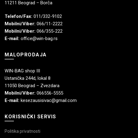
11211 Beograd – Borča
Telefon/Fax:
011/332-9102
Mobilni/Viber:
066/11-2222
Mobilni/Viber:
066/355-222
E-mail:
office@win-bag.rs
MALOPRODAJA
WIN-BAG shop III
Ustanička 244d, lokal 8
11050 Beograd – Zvezdara
Mobilni/Viber:
066556-5555
E-mail:
kesezausisivac@gmail.com
KORISNIČKI SERVIS
Politika privatnosti