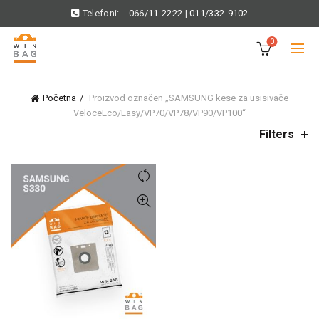
Telefoni:
066/11-2222
|
011/332-9102
0
Početna
Proizvod označen „SAMSUNG kese za usisivače
VeloceEco/Easy/VP70/VP78/VP90/VP100“
Filters