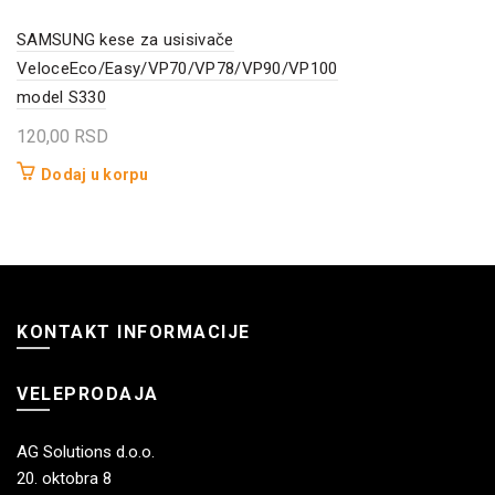
SAMSUNG kese za usisivače
VeloceEco/Easy/VP70/VP78/VP90/VP100
model S330
120,00
RSD
Dodaj u korpu
KONTAKT INFORMACIJE
VELEPRODAJA
AG Solutions d.o.o.
20. oktobra 8