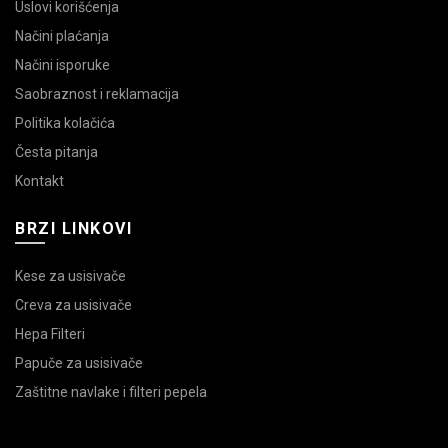
Uslovi korišćenja
Načini plaćanja
Načini isporuke
Saobraznost i reklamacija
Politika kolačića
Česta pitanja
Kontakt
BRZI LINKOVI
Kese za usisivače
Creva za usisivače
Hepa Filteri
Papuče za usisivače
Zaštitne navlake i filteri pepela