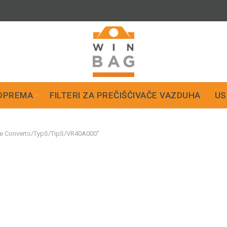
OPREMA
FILTERI ZA PREČIŠĆIVAČE VAZDUHA
US
če Converto/TypS/TipS/VR40A000“