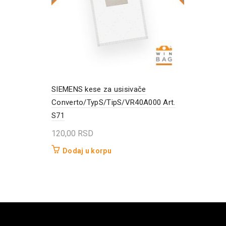
SIEMENS kese za usisivače
Converto/TypS/TipS/VR40A000 Art.
S71
120,00
RSD
Dodaj u korpu