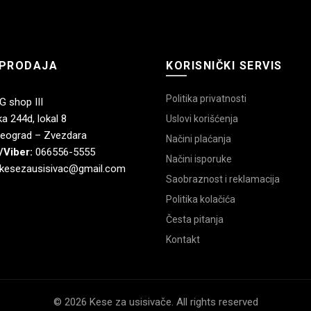
PRODAJA
KORISNIČKI SERVIS
Politika privatnosti
 shop III
a 244d, lokal 8
Uslovi korišćenja
eograd – Zvezdara
Načini plaćanja
/Viber:
066556-5555
Načini isporuke
kesezausisivac@gmail.com
Saobraznost i reklamacija
Politika kolačića
Česta pitanja
Kontakt
© 2026 Kese za usisivače. All rights reserved