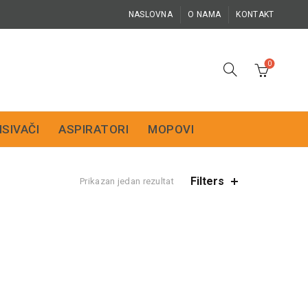
NASLOVNA
O NAMA
KONTAKT
0
ISIVAČI
ASPIRATORI
MOPOVI
Filters
Prikazan jedan rezultat