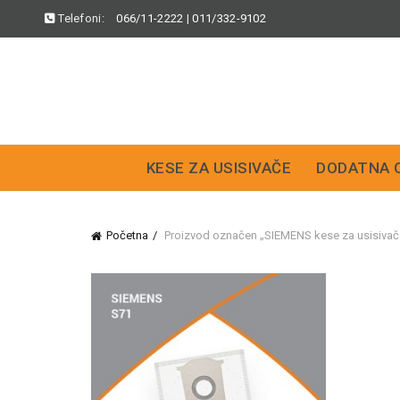
Telefoni:
066/11-2222
|
011/332-9102
KESE ZA USISIVAČE
DODATNA 
Početna
Proizvod označen „SIEMENS kese za usisiva