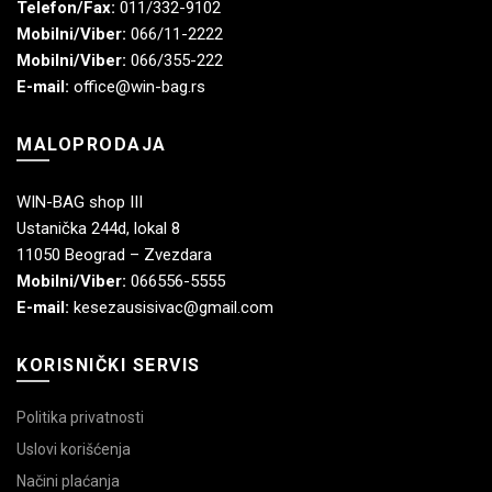
Telefon/Fax:
011/332-9102
Mobilni/Viber:
066/11-2222
Mobilni/Viber:
066/355-222
E-mail:
office@win-bag.rs
MALOPRODAJA
WIN-BAG shop III
Ustanička 244d, lokal 8
11050 Beograd – Zvezdara
Mobilni/Viber:
066556-5555
E-mail:
kesezausisivac@gmail.com
KORISNIČKI SERVIS
Politika privatnosti
Uslovi korišćenja
Načini plaćanja