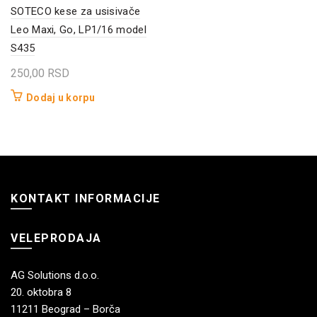
SOTECO kese za usisivače
Leo Maxi, Go, LP1/16 model
S435
250,00
RSD
Dodaj u korpu
KONTAKT INFORMACIJE
VELEPRODAJA
AG Solutions d.o.o.
20. oktobra 8
11211 Beograd – Borča