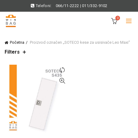
Telefoni:
066/11-2222
|
011/332-9102
0
Početna
Proizvod označen „SOTECO kese za usisivače Leo Maxi“
Filters