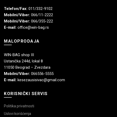
Telefon/Fax:
011/332-9102
Mobilni/Viber:
066/11-2222
Mobilni/Viber:
066/355-222
E-mail:
office@win-bag.rs
MALOPRODAJA
WIN-BAG shop III
Ustanička 244d, lokal 8
11050 Beograd – Zvezdara
Mobilni/Viber:
066556-5555
E-mail:
kesezausisivac@gmail.com
KORISNIČKI SERVIS
Politika privatnosti
Uslovi korišćenja