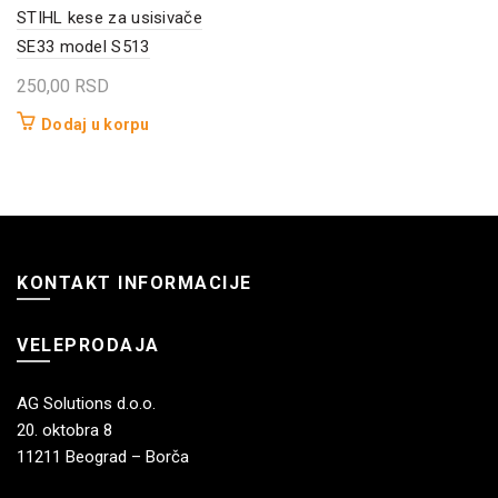
STIHL kese za usisivače
SE33 model S513
250,00
RSD
Dodaj u korpu
KONTAKT INFORMACIJE
VELEPRODAJA
AG Solutions d.o.o.
20. oktobra 8
11211 Beograd – Borča