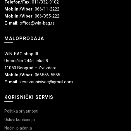
Telefon/Fax:
011/332-9102
Mobilni/Viber:
066/11-2222
Mobilni/Viber:
066/355-222
E-mail:
office@win-bag.rs
MALOPRODAJA
WIN-BAG shop III
Ustanička 244d, lokal 8
11050 Beograd – Zvezdara
Mobilni/Viber:
066556-5555
E-mail:
kesezausisivac@gmail.com
KORISNIČKI SERVIS
Politika privatnosti
Uslovi korišćenja
Načini plaćanja