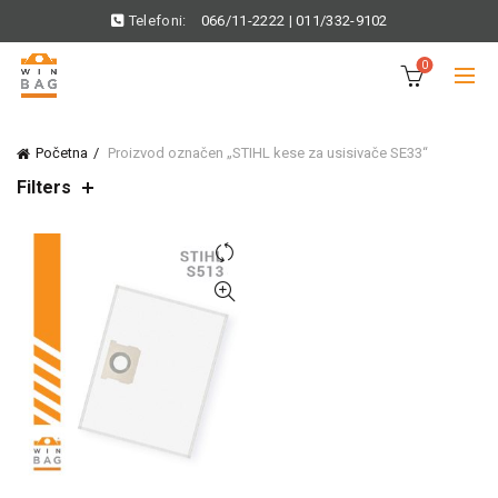
Telefoni:
066/11-2222
|
011/332-9102
0
Početna
Proizvod označen „STIHL kese za usisivače SE33“
Filters