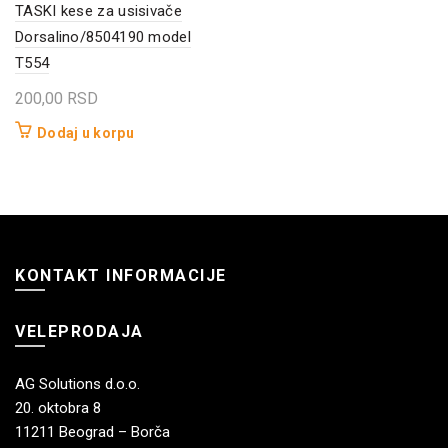
TASKI kese za usisivače
Dorsalino/8504190 model
T554
200,00
RSD
Dodaj u korpu
KONTAKT INFORMACIJE
VELEPRODAJA
AG Solutions d.o.o.
20. oktobra 8
11211 Beograd – Borča