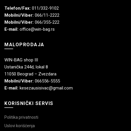
Telefon/Fax:
011/332-9102
Mobilni/Viber:
066/11-2222
Mobilni/Viber:
066/355-222
E-mail:
office@win-bag.rs
MALOPRODAJA
WIN-BAG shop III
Ustanička 244d, lokal 8
11050 Beograd – Zvezdara
Mobilni/Viber:
066556-5555
E-mail:
kesezausisivac@gmail.com
KORISNIČKI SERVIS
Politika privatnosti
Uslovi korišćenja