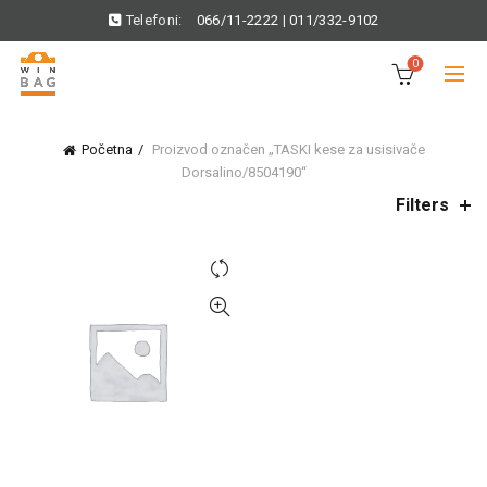
Telefoni:
066/11-2222
|
011/332-9102
0
Početna
Proizvod označen „TASKI kese za usisivače
Dorsalino/8504190“
Filters