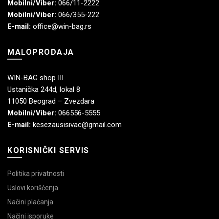
Mobilni/Viber:
066/11-2222
Mobilni/Viber:
066/355-222
E-mail:
office@win-bag.rs
MALOPRODAJA
WIN-BAG shop III
Ustanička 244d, lokal 8
11050 Beograd – Zvezdara
Mobilni/Viber:
066556-5555
E-mail:
kesezausisivac@gmail.com
KORISNIČKI SERVIS
Politika privatnosti
Uslovi korišćenja
Načini plaćanja
Načini isporuke