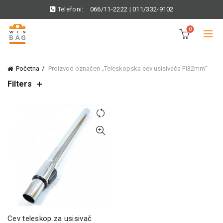
Telefoni:
066/11-2222
|
011/332-9102
0
Početna
Proizvod označen „Teleskopska cev usisivača Fi32mm“
Filters
Cev teleskop za usisivač