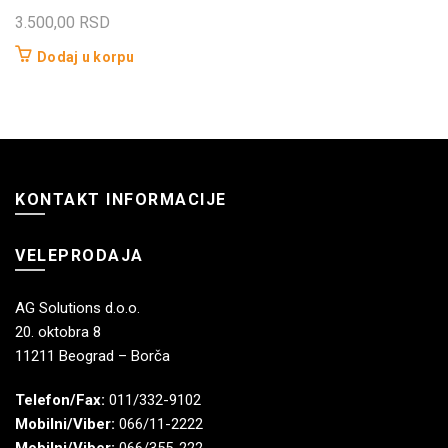
3.500,00
RSD
Dodaj u korpu
KONTAKT INFORMACIJE
VELEPRODAJA
AG Solutions d.o.o.
20. oktobra 8
11211 Beograd – Borča
Telefon/Fax:
011/332-9102
Mobilni/Viber:
066/11-2222
Mobilni/Viber:
066/355-222