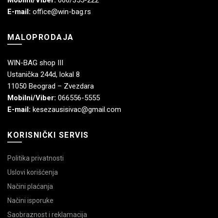
E-mail:
office@win-bag.rs
MALOPRODAJA
WIN-BAG shop III
Ustanička 244d, lokal 8
11050 Beograd – Zvezdara
Mobilni/Viber:
066556-5555
E-mail:
kesezausisivac@gmail.com
KORISNIČKI SERVIS
Politika privatnosti
Uslovi korišćenja
Načini plaćanja
Načini isporuke
Saobraznost i reklamacija