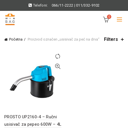
Telefoni:
066/11-2222
|
011/332-9102
0
Filters
Početna
Proizvod označen „usisivač za peć na drva“
PROSTO UP2160-4 – Ručni
usisivač za pepeo 600W – 4L