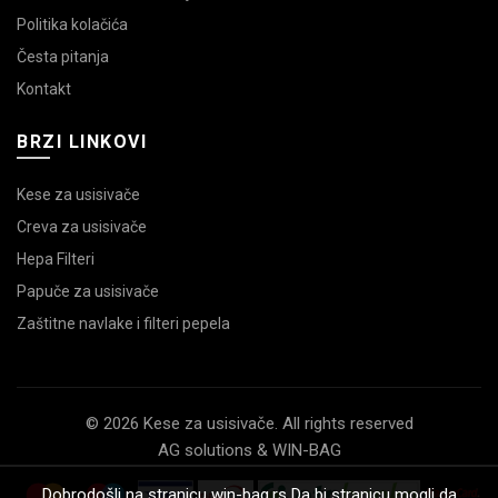
Politika kolačića
Česta pitanja
Kontakt
BRZI LINKOVI
Kese za usisivače
Creva za usisivače
Hepa Filteri
Papuče za usisivače
Zaštitne navlake i filteri pepela
© 2026 Kese za usisivače. All rights reserved
AG solutions & WIN-BAG
Dobrodošli na stranicu win-bag.rs Da bi stranicu mogli da