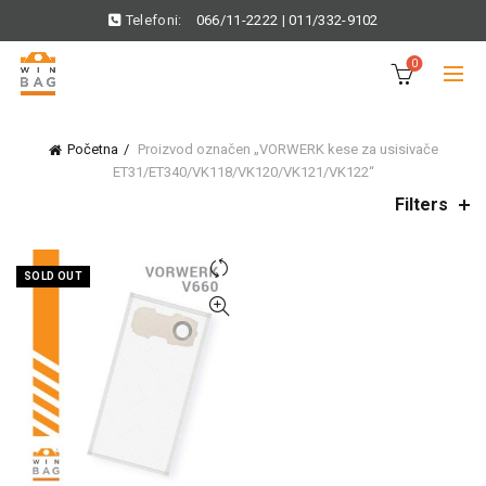
Telefoni:
066/11-2222
|
011/332-9102
0
Početna
Proizvod označen „VORWERK kese za usisivače
ET31/ET340/VK118/VK120/VK121/VK122“
Filters
SOLD OUT