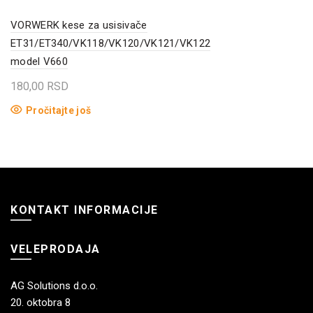
VORWERK kese za usisivače
ET31/ET340/VK118/VK120/VK121/VK122
model V660
180,00
RSD
Pročitajte još
KONTAKT INFORMACIJE
VELEPRODAJA
AG Solutions d.o.o.
20. oktobra 8