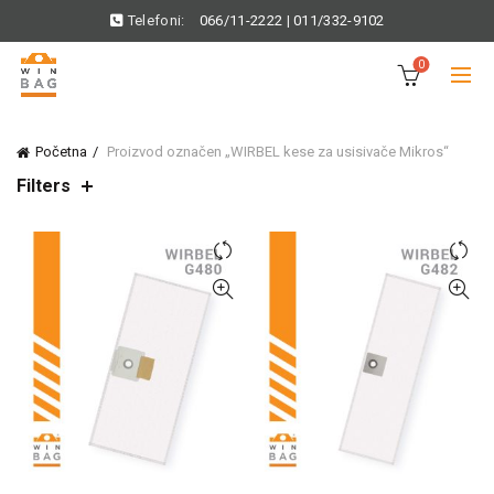
Telefoni:
066/11-2222
|
011/332-9102
0
Početna
Proizvod označen „WIRBEL kese za usisivače Mikros“
Filters