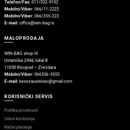
Telefon/Fax:
011/332-9102
Mobilni/Viber:
066/11-2222
Mobilni/Viber:
066/355-222
E-mail:
office@win-bag.rs
MALOPRODAJA
WIN-BAG shop III
Ustanička 244d, lokal 8
11050 Beograd – Zvezdara
Mobilni/Viber:
066556-5555
E-mail:
kesezausisivac@gmail.com
KORISNIČKI SERVIS
Politika privatnosti
Uslovi korišćenja
Načini plaćanja