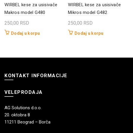
WIRBEL kese za usisivače
WIRBEL kese za usisivače
Makros model G480
Mikros model G482
250,00
RSD
250,00
RSD
Dodaj u korpu
Dodaj u korpu
KONTAKT INFORMACIJE
VELEPRODAJA
AG Solutions d.o.o.
20. oktobra 8
11211 Beograd – Borča