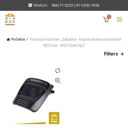
Telefoni:
066/11-2222
|
011/332-9102
0
Početna
Proizvod označen „Zakačka - kopča rezervoara Karcher
WD3.xxx - WD3 (stari tip)“
Filters