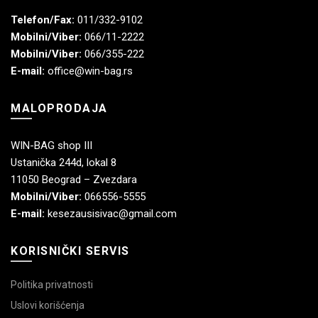
Telefon/Fax:
011/332-9102
Mobilni/Viber:
066/11-2222
Mobilni/Viber:
066/355-222
E-mail:
office@win-bag.rs
MALOPRODAJA
WIN-BAG shop III
Ustanička 244d, lokal 8
11050 Beograd – Zvezdara
Mobilni/Viber:
066556-5555
E-mail:
kesezausisivac@gmail.com
KORISNIČKI SERVIS
Politika privatnosti
Uslovi korišćenja