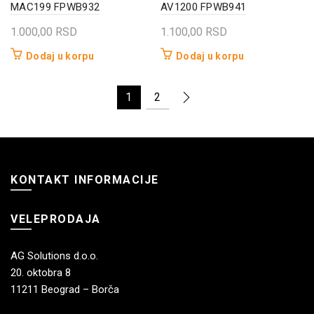
MAC199 FPWB932
AV1200 FPWB941
1.000,00
RSD
1.100,00
RSD
Dodaj u korpu
Dodaj u korpu
1
2
KONTAKT INFORMACIJE
VELEPRODAJA
AG Solutions d.o.o.
20. oktobra 8
11211 Beograd – Borča