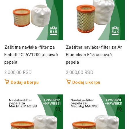
Zaštitna navlaka+filter za
Zaštitna navlaka+filter za Ar
Einhell TC-AV1200 usisivač
Blue clean E15 usisivač
pepela
pepela
2.000,00
RSD
2.000,00
RSD
Dodaj u korpu
Dodaj u korpu