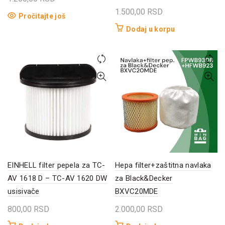
1.500,00
RSD
Pročitajte još
Dodaj u korpu
EINHELL filter pepela za TC-
Hepa filter+zaštitna navlaka
AV 1618 D – TC-AV 1620 DW
za Black&Decker
usisivače
BXVC20MDE
800,00
RSD
2.000,00
RSD