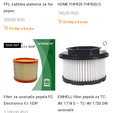
FPL zaštitna platnena za fini
HOME FHP820 FHP820/S
pepeo
740,00
RSD
550,00
RSD
Dodaj u korpu
Dodaj u korpu
SOLD OUT
Filter za usisivače pepela FG
EINHELL filter pepela za TC-
Electronics FJ-103P
AV 1718 D – TC-AV 1720 DW
usisivače
1.200,00
RSD