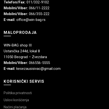
Telefon/Fax:
011/332-9102
Mobilni/Viber:
066/11-2222
Mobilni/Viber:
066/355-222
E-mail:
office@win-bag.rs
MALOPRODAJA
WIN-BAG shop III
Ustanička 244d, lokal 8
11050 Beograd – Zvezdara
Mobilni/Viber:
066556-5555
E-mail:
kesezausisivac@gmail.com
KORISNIČKI SERVIS
Politika privatnosti
Uslovi korišćenja
Načini plaćanja