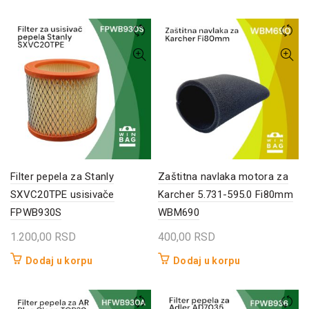
Filter pepela za Stanly
Zaštitna navlaka motora za
SXVC20TPE usisivače
Karcher 5.731-595.0 Fi80mm
FPWB930S
WBM690
1.200,00
RSD
400,00
RSD
Dodaj u korpu
Dodaj u korpu