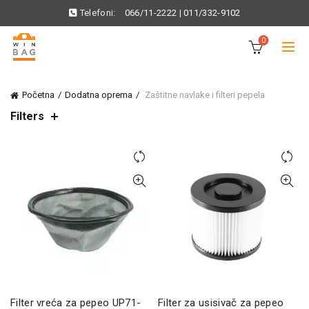
Telefoni:
066/11-2222
|
011/332-9102
0
Početna
Dodatna oprema
Zaštitne navlake i filteri pepela
Filters
Filter vreća za pepeo UP71-
Filter za usisivač za pepeo