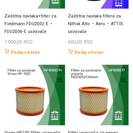
Zaštitna navlaka+filter za
Zaštitna navlaka filtera za
Fieldmann FDU2002-E –
Nilfisk Alto – Aero – ATTIX
FDU2006-E usisivače
usisivače
1.900,00
RSD
600,00
RSD
Dodaj u korpu
Dodaj u korpu
Vivax HF100 filter usisivača
Filter usisivača za pepeo