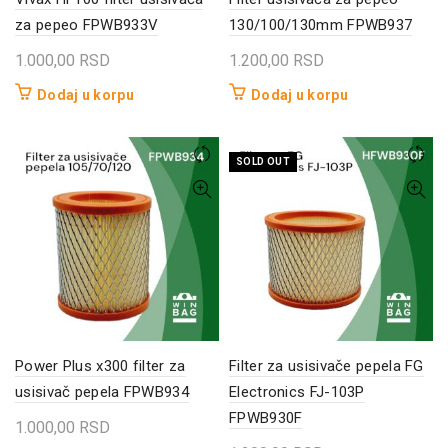
za pepeo FPWB933V
130/100/130mm FPWB937
1.000,00
RSD
1.200,00
RSD
Dodaj u korpu
Dodaj u korpu
SOLD OUT
Power Plus x300 filter za
Filter za usisivače pepela FG
usisivač pepela FPWB934
Electronics FJ-103P
FPWB930F
1.000,00
RSD