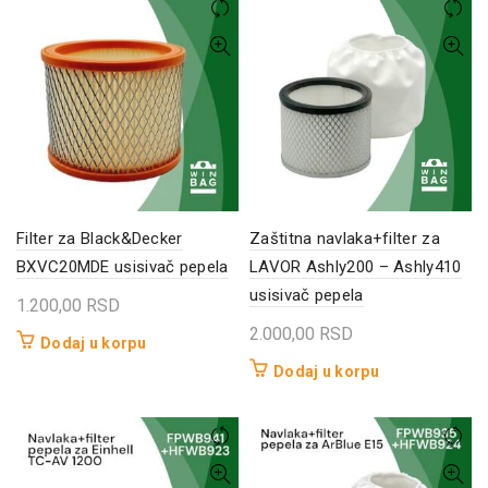
Filter za Black&Decker
Zaštitna navlaka+filter za
BXVC20MDE usisivač pepela
LAVOR Ashly200 – Ashly410
usisivač pepela
1.200,00
RSD
2.000,00
RSD
Dodaj u korpu
Dodaj u korpu