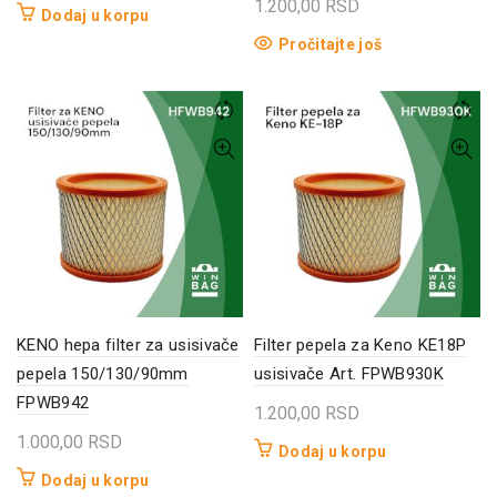
1.200,00
RSD
Dodaj u korpu
Pročitajte još
KENO hepa filter za usisivače
Filter pepela za Keno KE18P
pepela 150/130/90mm
usisivače Art. FPWB930K
FPWB942
1.200,00
RSD
1.000,00
RSD
Dodaj u korpu
Dodaj u korpu