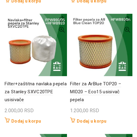
Dodaj u korpu
Dodaj u korpu
Filter+zaštitna navlaka pepela
Filter za ArBlue TOP20 –
za Stanley SXVC20TPE
MID20 – Eco15 usisivač
usisivače
pepela
2.000,00
RSD
1.200,00
RSD
Dodaj u korpu
Dodaj u korpu