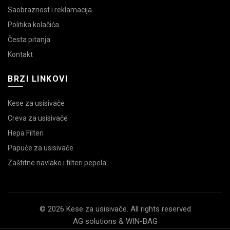
Saobraznost i reklamacija
Politika kolačića
Česta pitanja
Kontakt
BRZI LINKOVI
Kese za usisivače
Creva za usisivače
Hepa Filteri
Papuče za usisivače
Zaštitne navlake i filteri pepela
© 2026 Kese za usisivače. All rights reserved
AG solutions & WIN-BAG