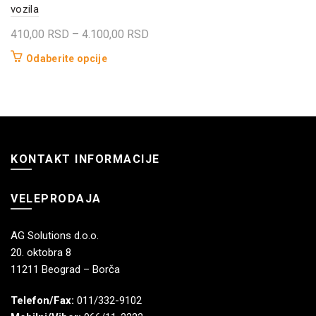
vozila
Raspon
410,00
RSD
–
4.100,00
RSD
cena:
Ovaj
Odaberite opcije
od
proizvod
410,00 RSD
ima
do
više
4.100,00 RSD
varijanti.
Opcije
KONTAKT INFORMACIJE
mogu
biti
izabrane
VELEPRODAJA
na
stranici
AG Solutions d.o.o.
proizvoda.
20. oktobra 8
11211 Beograd – Borča
Telefon/Fax:
011/332-9102