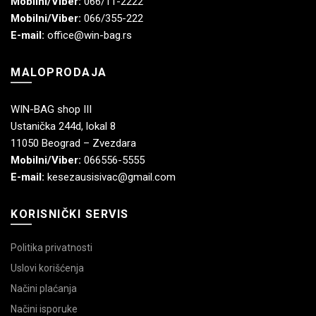
Mobilni/Viber:
066/11-2222
Mobilni/Viber:
066/355-222
E-mail:
office@win-bag.rs
MALOPRODAJA
WIN-BAG shop III
Ustanička 244d, lokal 8
11050 Beograd – Zvezdara
Mobilni/Viber:
066556-5555
E-mail:
kesezausisivac@gmail.com
KORISNIČKI SERVIS
Politika privatnosti
Uslovi korišćenja
Načini plaćanja
Načini isporuke