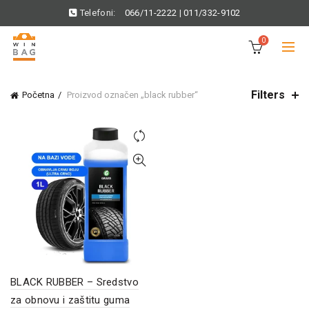
Telefoni:
066/11-2222
|
011/332-9102
0
Filters
Početna
Proizvod označen „black rubber“
BLACK RUBBER – Sredstvo
za obnovu i zaštitu guma